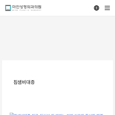
Skip
to
content
침샘비대증
침
샘