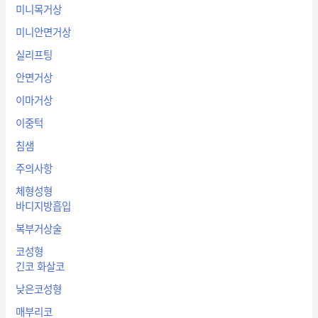
미니목거상
미니안면거상
실리프팅
안면거상
이마거상
이중턱
침샘
주의사항
체형성형
바디지방흡입
복부거상술
코성형
긴코 화살코
낮은코성형
매부리코