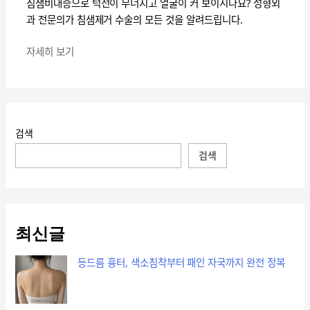
실
침샘비대증으로 턱선이 무너지고 얼굴이 커 보이시나요? 성형외
가
한
과 전문의가 침샘제거 수술의 모든 것을 알려드립니다.
이
해
드:
자세히 보기
결
원
법
인
부
터
치
검색
료
검색
까
지
알
려
최신글
드
립
등드름 흉터, 색소침착부터 패인 자국까지 완전 정복
니
다