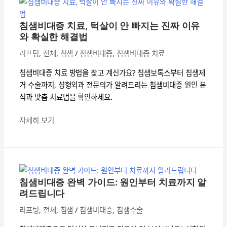
비
대
침샘비대증 치료, 턱살이 안 빠지는 진짜 이유
증
와 확실한 해결법
치
리프팅
,
전체
,
침샘
/
침샘비대증
,
침샘비대증 치료
료,
턱
침샘비대증 치료 방법을 찾고 계신가요? 침샘보톡스부터 침샘제
살
거 수술까지, 성형외과 전문의가 알려드리는 침샘비대증 원인 분
이
석과 맞춤 치료법을 확인하세요.
안
빠
자세히 보기
지
는
침
진
샘
짜
비
이
침샘비대증 완벽 가이드: 원인부터 치료까지 알
대
려드립니다
유
증
와
리프팅
,
전체
,
침샘
/
침샘비대증
,
침샘수술
완
확
벽