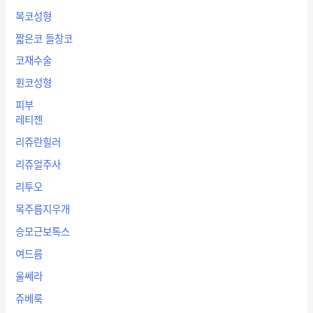
복코성형
짧은코 들창코
코재수술
휜코성형
피부
레티젠
리쥬란힐러
리쥬얼주사
리투오
목주름지우개
승모근보톡스
여드름
울쎄라
쥬베룩