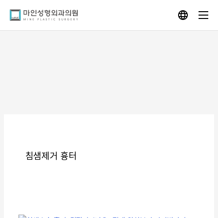
Skip
to
content
침샘제거 흉터
침
샘