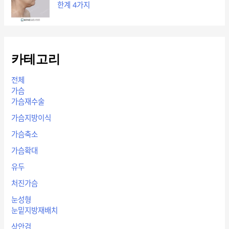
한계 4가지
카테고리
전체
가슴
가슴재수술
가슴지방이식
가슴축소
가슴확대
유두
처진가슴
눈성형
눈밑지방재배치
상안검