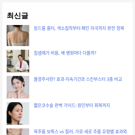
법
까
최신글
지
등드름 흉터, 색소침착부터 패인 자국까지 완전 정복
침샘제거 비용, 왜 병원마다 다를까?
물광주사란? 효과·지속기간과 스킨부스터 3종 비교
짧은코수술 완벽 가이드: 원인부터 회복까지
목주름 보톡스 vs 필러, 가로·세로 주름 유형별 효과와