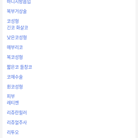
바디지방흡입
복부거상술
코성형
긴코 화살코
낮은코성형
매부리코
복코성형
짧은코 들창코
코재수술
휜코성형
피부
레티젠
리쥬란힐러
리쥬얼주사
리투오