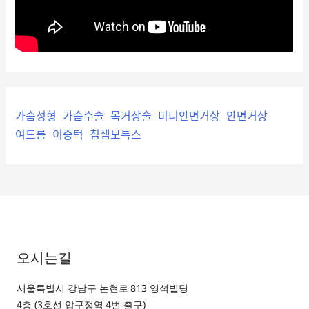
가슴성형
가슴수술
목거상술
미니안면거상
안면거상
여드름
이중턱
침샘보톡스
오시는길
서울특별시 강남구 논현로 813 영석빌딩
4층 (3호선 압구정역 4번 출구)