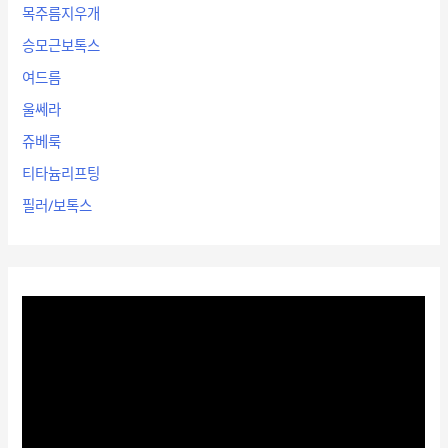
목주름지우개
승모근보톡스
여드름
울쎄라
쥬베룩
티타늄리프팅
필러/보톡스