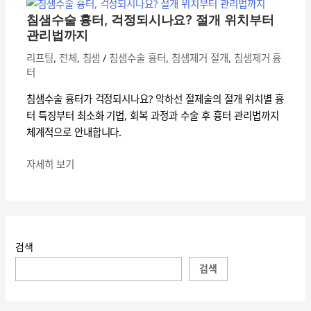
수
침샘수술 흉터, 걱정되시나요? 절개 위치부터
술
관리법까지
흉
리프팅
,
전체
,
침샘
/
침샘수술 흉터
,
침샘제거 절개
,
침샘제거 흉
터,
터
걱
정
침샘수술 흉터가 걱정되시나요? 악하선 절제술의 절개 위치별 흉
되
터 특징부터 최소화 기법, 회복 과정과 수술 후 흉터 관리법까지
시
체계적으로 안내합니다.
나
요?
자세히 보기
절
개
위
치
부
검색
터
검색
관
리