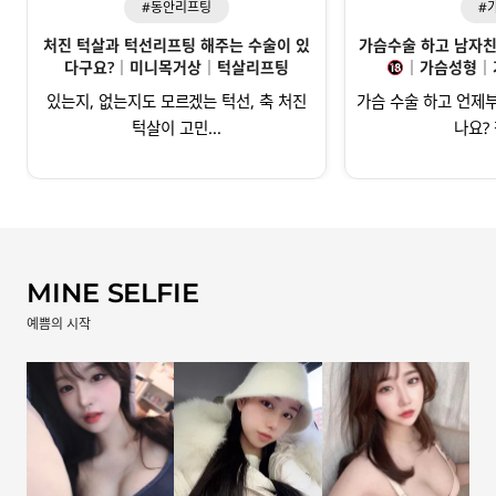
#동안리프팅
#
처진 턱살과 턱선리프팅 해주는 수술이 있
가슴수술 하고 남자친구
다구요?｜미니목거상｜턱살리프팅
｜가슴성형｜
있는지, 없는지도 모르겠는 턱선, 축 처진
가슴 수술 하고 언제부
턱살이 고민...
나요? 
MINE SELFIE
예쁨의 시작