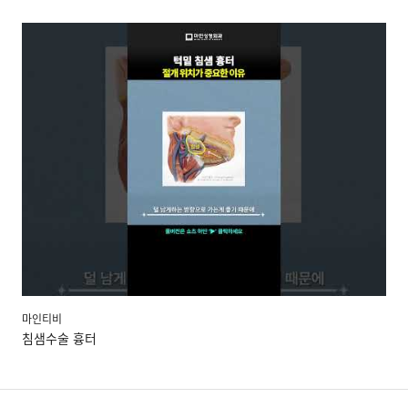
마인티비
마인티비
마인티비
마인티비
마인티비
마인티비
마인티비
마인티비
마인티비
마인티비
침샘제거 수술, 왜 절개 위치가 중요할까?
침샘수술 흉터
미니안면거상 만족도가 높은 이유
미니리프팅, 2030이 흉터 걱정 없이 티 안 나게 예뻐지는 법
모공 속 꽉 막힌 피지 청소방법, 아쿠아필
이중턱재수술 후기, 어떻게 달라졌을까?
침샘비대 때문에? 이중턱수술 후에도 효과가 없다?
이중턱재수술 고민이라면? 턱밑 살, 지방 아닙니다
이중턱 지방흡입 실패하는 이유
LDM 하나로 끝내세요! 환절기 속건조 해결하고 화장발 살리는 공식