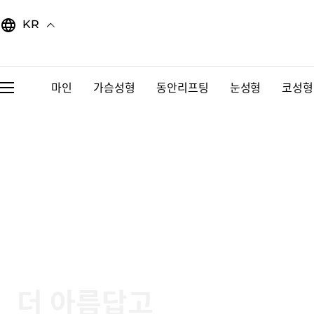
Skip
to
KR
content
마인
가슴성형
동안리프팅
눈성형
코성형
더 아름답고