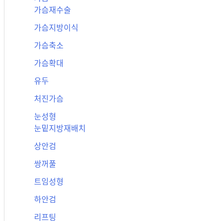
가슴재수술
가슴지방이식
가슴축소
가슴확대
유두
처진가슴
눈성형
눈밑지방재배치
상안검
쌍꺼풀
트임성형
하안검
리프팅