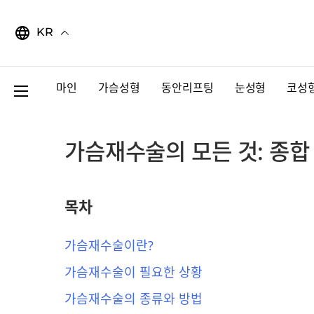
Skip
to
KR
content
마인
가슴성형
동안리프팅
눈성형
코성
가슴재수술의 모든 것: 종합
목차
가슴재수술이란?
가슴재수술이 필요한 상황
가슴재수술의 종류와 방법