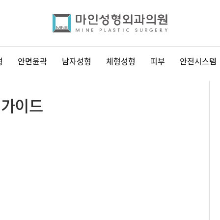
형
안면윤곽
남자성형
체형성형
피부
안전시스템
 가이드