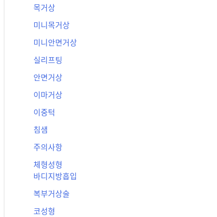
목거상
미니목거상
미니안면거상
실리프팅
안면거상
이마거상
이중턱
침샘
주의사항
체형성형
바디지방흡입
복부거상술
코성형