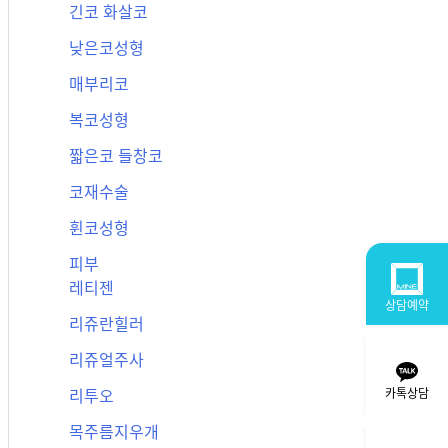
긴코 화살코
낮은코성형
매부리코
복코성형
짧은코 들창코
코재수술
휜코성형
피부
레티젠
상담예약
리쥬란힐러
리쥬얼주사
카톡상담
리투오
목주름지우개