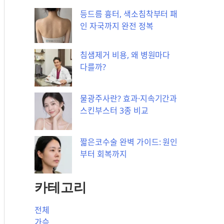
등드름 흉터, 색소침착부터 패
인 자국까지 완전 정복
침샘제거 비용, 왜 병원마다
다를까?
물광주사란? 효과·지속기간과
스킨부스터 3종 비교
짧은코수술 완벽 가이드: 원인
부터 회복까지
카테고리
전체
가슴