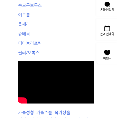
승모근보톡스
온라인상담
여드름
울쎄라
쥬베룩
온라인예약
티타늄리프팅
필러/보톡스
이벤트
가슴성형
가슴수술
목거상술