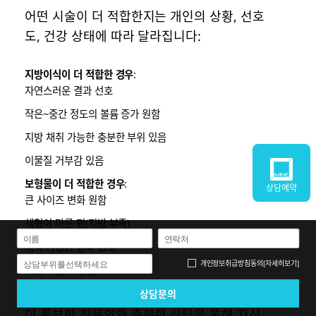
어떤 시술이 더 적합한지는 개인의 상황, 선호
도, 건강 상태에 따라 달라집니다:
지방이식이 더 적합한 경우
:
자연스러운 결과 선호
작은~중간 정도의 볼륨 증가 원함
지방 채취 가능한 충분한 부위 있음
이물질 거부감 있음
보형물이 더 적합한 경우
:
상담예약
큰 사이즈 변화 원함
체형이 마른 편(지방 부족)
예측 가능한 결과 선호
개인정보취급방침
동의
[자세히보기]
상담부위를선택하세요
처진 가슴 교정 필요
안전한 선택을 위해서는 두 시술 모두에 경험
이 풍부한 전문의와 충분한 상담을 통해 자신