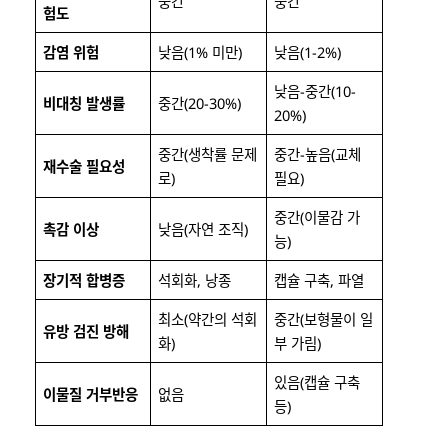
중간
중간
험도
감염 위험
낮음(1% 미만)
낮음(1-2%)
낮음-중간(10-
비대칭 발생률
중간(20-30%)
20%)
중간(생착률 문제
중간-높음(교체
재수술 필요성
로)
필요)
중간(이물감 가
촉감 이상
낮음(자연 조직)
능)
장기적 합병증
석회화, 낭종
캡슐 구축, 파열
최소(약간의 석회
중간(보형물이 일
유방 검진 방해
화)
부 가림)
있음(캡슐 구축
이물질 거부반응
없음
등)