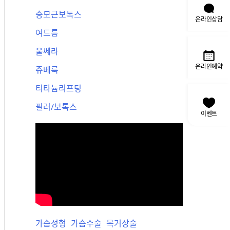
승모근보톡스
온라인상담
여드름
울쎄라
온라인예약
쥬베룩
티타늄리프팅
필러/보톡스
이벤트
가슴성형
가슴수술
목거상술