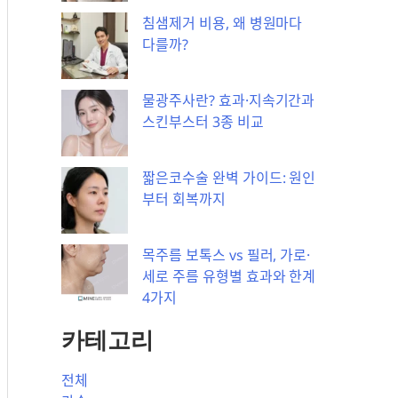
침샘제거 비용, 왜 병원마다
다를까?
물광주사란? 효과·지속기간과
스킨부스터 3종 비교
짧은코수술 완벽 가이드: 원인
부터 회복까지
목주름 보톡스 vs 필러, 가로·
세로 주름 유형별 효과와 한계
4가지
카테고리
전체