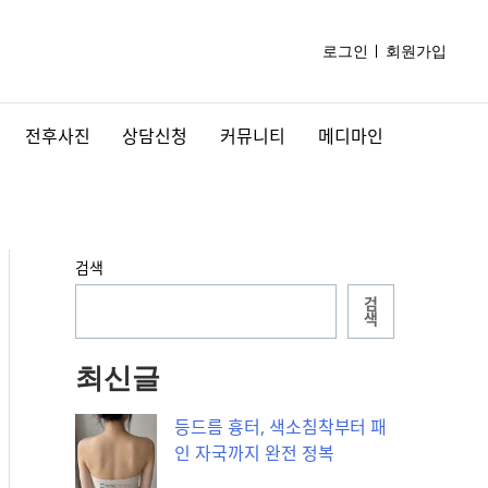
로그인
회원가입
전후사진
상담신청
커뮤니티
메디마인
검색
검
색
최신글
등드름 흉터, 색소침착부터 패
인 자국까지 완전 정복