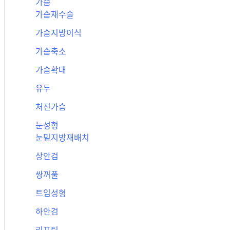
가슴
가슴재수술
가슴지방이식
가슴축소
가슴확대
유두
처진가슴
눈성형
눈밑지방재배치
상안검
쌍꺼풀
트임성형
하안검