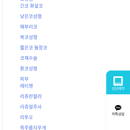
긴코 화살코
낮은코성형
매부리코
복코성형
짧은코 들창코
코재수술
휜코성형
피부
레티젠
상담예약
리쥬란힐러
리쥬얼주사
카톡상담
리투오
목주름지우개