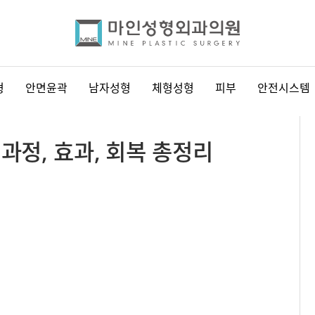
형
안면윤곽
남자성형
체형성형
피부
안전시스템
과정, 효과, 회복 총정리