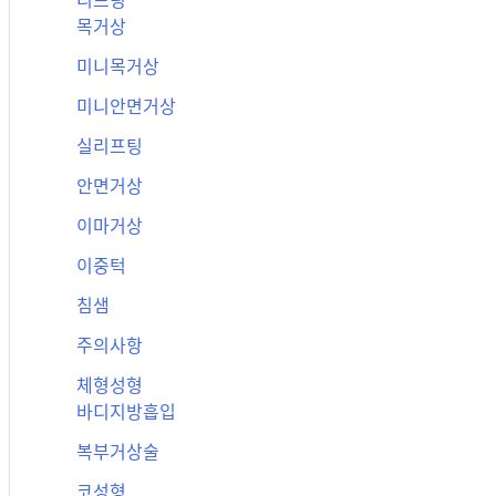
리프팅
목거상
미니목거상
미니안면거상
실리프팅
안면거상
이마거상
이중턱
침샘
주의사항
체형성형
바디지방흡입
복부거상술
코성형