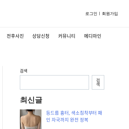
로그인
회원가입
전후사진
상담신청
커뮤니티
메디마인
검색
검
색
최신글
등드름 흉터, 색소침착부터 패
인 자국까지 완전 정복