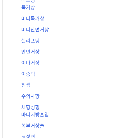
리프팅
목거상
미니목거상
미니안면거상
실리프팅
안면거상
이마거상
이중턱
침샘
주의사항
체형성형
바디지방흡입
복부거상술
코성형