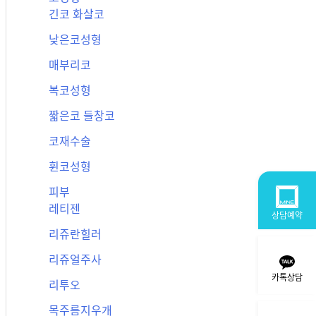
긴코 화살코
낮은코성형
매부리코
복코성형
짧은코 들창코
코재수술
휜코성형
피부
레티젠
상담예약
리쥬란힐러
리쥬얼주사
카톡상담
리투오
목주름지우개