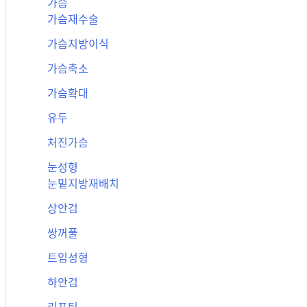
가슴
가슴재수술
가슴지방이식
가슴축소
가슴확대
유두
처진가슴
눈성형
눈밑지방재배치
상안검
쌍꺼풀
트임성형
하안검