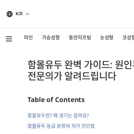
Skip
to
KR
content
마인
가슴성형
동안리프팅
눈성형
코성
함몰유두 완벽 가이드: 원인
전문의가 알려드립니다
Table of Contents
함몰유두란? 왜 생기는 걸까요?
함몰유두 등급 분류와 자가 진단법