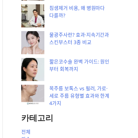
침샘제거 비용, 왜 병원마다
다를까?
물광주사란? 효과·지속기간과
스킨부스터 3종 비교
짧은코수술 완벽 가이드: 원인
부터 회복까지
목주름 보톡스 vs 필러, 가로·
세로 주름 유형별 효과와 한계
4가지
카테고리
전체