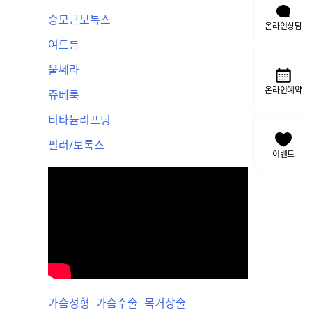
승모근보톡스
온라인상담
여드름
울쎄라
온라인예약
쥬베룩
티타늄리프팅
필러/보톡스
이벤트
가슴성형
가슴수술
목거상술