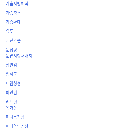
가슴지방이식
가슴축소
가슴확대
유두
처진가슴
눈성형
눈밑지방재배치
상안검
쌍꺼풀
트임성형
하안검
리프팅
목거상
미니목거상
미니안면거상