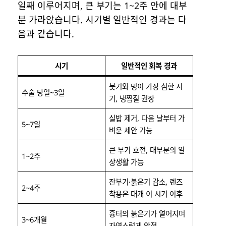
일째 이루어지며, 큰 부기는 1~2주 안에 대부
분 가라앉습니다. 시기별 일반적인 경과는 다
음과 같습니다.
시기
일반적인 회복 경과
붓기와 멍이 가장 심한 시
수술 당일~3일
기, 냉찜질 권장
실밥 제거, 다음 날부터 가
5~7일
벼운 세안 가능
큰 부기 호전, 대부분의 일
1~2주
상생활 가능
잔부기·붉은기 감소, 렌즈
2~4주
착용은 대개 이 시기 이후
흉터의 붉은기가 옅어지며
3~6개월
자연스럽게 안정