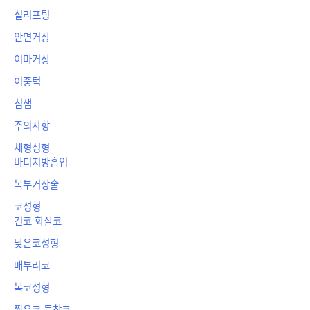
실리프팅
안면거상
이마거상
이중턱
침샘
주의사항
체형성형
바디지방흡입
복부거상술
코성형
긴코 화살코
낮은코성형
매부리코
복코성형
짧은코 들창코