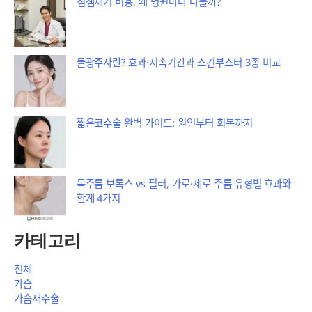
침샘제거 비용, 왜 병원마다 다를까?
물광주사란? 효과·지속기간과 스킨부스터 3종 비교
짧은코수술 완벽 가이드: 원인부터 회복까지
목주름 보톡스 vs 필러, 가로·세로 주름 유형별 효과와
한계 4가지
카테고리
전체
가슴
가슴재수술