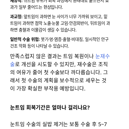
재유착:
뒤트임 부위가 회복 과정에서 원래대로 붙으면서 효
과가 일부 줄어드는 현상입니다.
과교정:
앞트임이 과하면 눈 사이가 너무 가까워 보이고, 밑
트임이 과하면 점막 노출·눈물 고임·안검외반이, 뒤트임이 과
하면 충혈과 이물감이 생길 수 있습니다.
일반적 수술 위험:
붓기·멍·염증·출혈·비대칭, 일시적인 안구
건조 악화 등이 나타날 수 있습니다.
만족스럽지 않은 결과는 트임 복원이나
눈재수
술
로 개선을 시도할 수 있지만, 재수술은 조직
의 여유가 줄어 첫 수술보다 까다롭습니다. 그
래서 첫 수술의 계획을 보수적으로 세우는 것
이 가장 확실한 부작용 예방입니다.
눈트임 회복기간은 얼마나 걸리나요?
눈트임 수술의 실밥 제거는 보통 수술 후 5~7