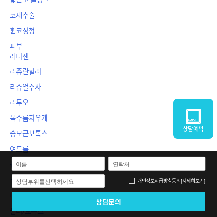
코재수술
휜코성형
피부
레티젠
리쥬란힐러
리쥬얼주사
리투오
목주름지우개
상담예약
승모근보톡스
여드름
울쎄라
쥬베룩
개인정보취급방침
동의
[자세히보기]
상담부위를선택하세요
티타늄리프팅
필러/보톡스