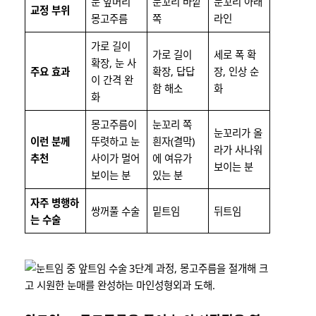
눈 앞머리
눈꼬리 바깥
눈꼬리 아래
교정 부위
몽고주름
쪽
라인
가로 길이
가로 길이
세로 폭 확
확장, 눈 사
주요 효과
확장, 답답
장, 인상 순
이 간격 완
함 해소
화
화
몽고주름이
눈꼬리 쪽
눈꼬리가 올
이런 분께
뚜렷하고 눈
흰자(결막)
라가 사나워
추천
사이가 멀어
에 여유가
보이는 분
보이는 분
있는 분
자주 병행하
쌍꺼풀 수술
밑트임
뒤트임
는 수술