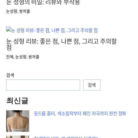
눈 성형의 비밀: 리뷰와 부작용
눈성형
,
쌍꺼풀
눈 성형 리뷰: 좋은 점, 나쁜 점, 그리고 주의할
점
전체
,
눈성형
,
쌍꺼풀
검색
검색
최신글
등드름 흉터, 색소침착부터 패인 자국까지 완전 정복