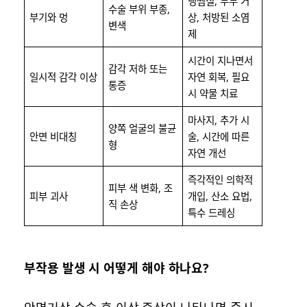
냉찜질, 두부 거
수술 부위 부종,
부기와 멍
상, 처방된 소염
변색
제
시간이 지나면서
감각 저하 또는
일시적 감각 이상
자연 회복, 필요
통증
시 약물 치료
마사지, 추가 시
양쪽 얼굴의 불균
안면 비대칭
술, 시간에 따른
형
자연 개선
즉각적인 의학적
피부 색 변화, 조
피부 괴사
개입, 산소 요법,
직 손상
특수 드레싱
부작용 발생 시 어떻게 해야 하나요?