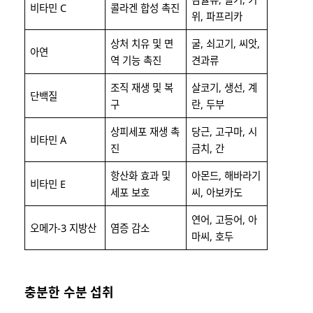
비타민 C
콜라겐 합성 촉진
위, 파프리카
상처 치유 및 면
굴, 쇠고기, 씨앗,
아연
역 기능 촉진
견과류
조직 재생 및 복
살코기, 생선, 계
단백질
구
란, 두부
상피세포 재생 촉
당근, 고구마, 시
비타민 A
진
금치, 간
항산화 효과 및
아몬드, 해바라기
비타민 E
세포 보호
씨, 아보카도
연어, 고등어, 아
오메가-3 지방산
염증 감소
마씨, 호두
충분한 수분 섭취