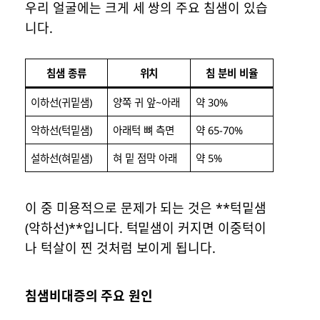
우리 얼굴에는 크게 세 쌍의 주요 침샘이 있습
니다.
침샘 종류
위치
침 분비 비율
이하선(귀밑샘)
양쪽 귀 앞~아래
약 30%
악하선(턱밑샘)
아래턱 뼈 측면
약 65-70%
설하선(혀밑샘)
혀 밑 점막 아래
약 5%
이 중 미용적으로 문제가 되는 것은 **턱밑샘
(악하선)**입니다. 턱밑샘이 커지면 이중턱이
나 턱살이 찐 것처럼 보이게 됩니다.
침샘비대증의 주요 원인