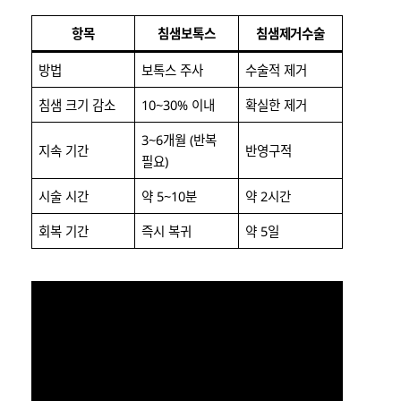
항목
침샘보톡스
침샘제거수술
방법
보톡스 주사
수술적 제거
침샘 크기 감소
10~30% 이내
확실한 제거
3~6개월 (반복
지속 기간
반영구적
필요)
시술 시간
약 5~10분
약 2시간
회복 기간
즉시 복귀
약 5일