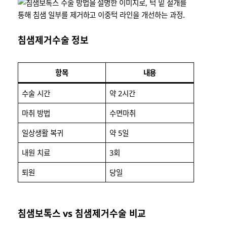
침샘제거수술 정보
항목
내용
수술 시간
약 2시간
마취 방법
수면마취
일상생활 복귀
약 5일
내원 치료
3회
퇴원
당일
침샘보톡스 vs 침샘제거수술 비교