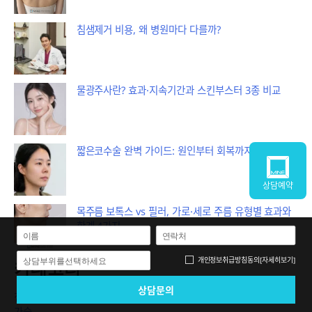
침샘제거 비용, 왜 병원마다 다를까?
물광주사란? 효과·지속기간과 스킨부스터 3종 비교
짧은코수술 완벽 가이드: 원인부터 회복까지
상담예약
목주름 보톡스 vs 필러, 가로·세로 주름 유형별 효과와
한계 4가지
개인정보취급방침
동의
[자세히보기]
상담부위를선택하세요
카테고리
전체
가슴