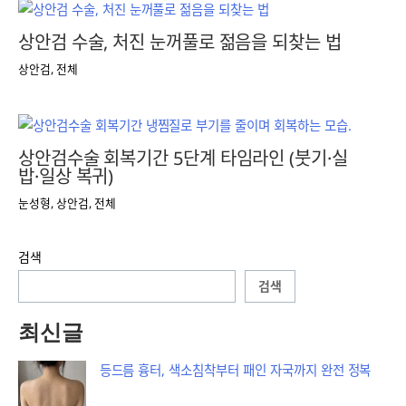
상안검 수술, 처진 눈꺼풀로 젊음을 되찾는 법
상안검
,
전체
상안검수술 회복기간 5단계 타임라인 (붓기·실
밥·일상 복귀)
눈성형
,
상안검
,
전체
검색
검색
최신글
등드름 흉터, 색소침착부터 패인 자국까지 완전 정복