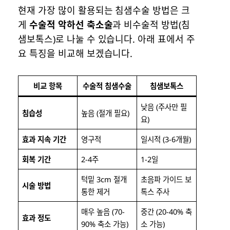
현재 가장 많이 활용되는 침샘수술 방법은 크
게
수술적 악하선 축소술
과 비수술적 방법(침
샘보톡스)로 나눌 수 있습니다. 아래 표에서 주
요 특징을 비교해 보겠습니다.
비교 항목
수술적 침샘수술
침샘보톡스
낮음 (주사만 필
침습성
높음 (절개 필요)
요)
효과 지속 기간
영구적
일시적 (3-6개월)
회복 기간
2-4주
1-2일
턱밑 3cm 절개
초음파 가이드 보
시술 방법
통한 제거
톡스 주사
매우 높음 (70-
중간 (20-40% 축
효과 정도
90% 축소 가능)
소 가능)