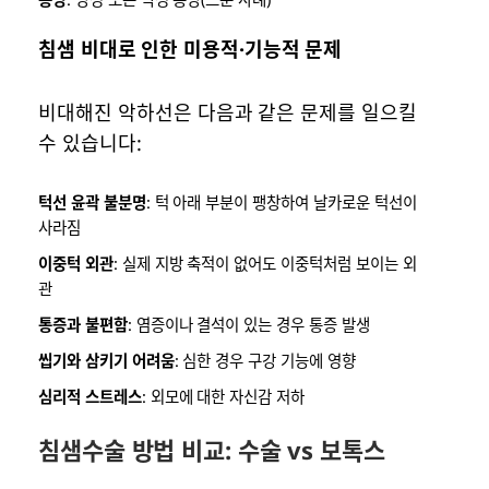
침샘 비대로 인한 미용적·기능적 문제
비대해진 악하선은 다음과 같은 문제를 일으킬
수 있습니다:
턱선 윤곽 불분명
: 턱 아래 부분이 팽창하여 날카로운 턱선이
사라짐
이중턱 외관
: 실제 지방 축적이 없어도 이중턱처럼 보이는 외
관
통증과 불편함
: 염증이나 결석이 있는 경우 통증 발생
씹기와 삼키기 어려움
: 심한 경우 구강 기능에 영향
심리적 스트레스
: 외모에 대한 자신감 저하
침샘수술 방법 비교: 수술 vs 보톡스