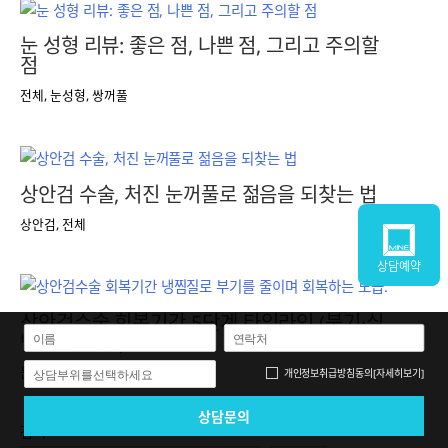
눈 성형 리뷰: 좋은 점, 나쁜 점, 그리고 주의할
점
전체
,
눈성형
,
쌍꺼풀
상안검 수술, 처진 눈꺼풀로 젊음을 되찾는 법
상안검
,
전체
상담예약
상안검수술 회복기간 5단계 타임라인 (붓기·실
밥·일상 복귀)
눈성형
,
상안검
,
전체
개인정보취급방침
동의
[자세히보기]
상담부위를선택하세요
검색