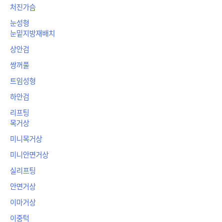
처진가슴
눈성형
눈밑지방재배치
상안검
쌍꺼풀
트임성형
하안검
리프팅
목거상
미니목거상
미니안면거상
실리프팅
안면거상
이마거상
이중턱