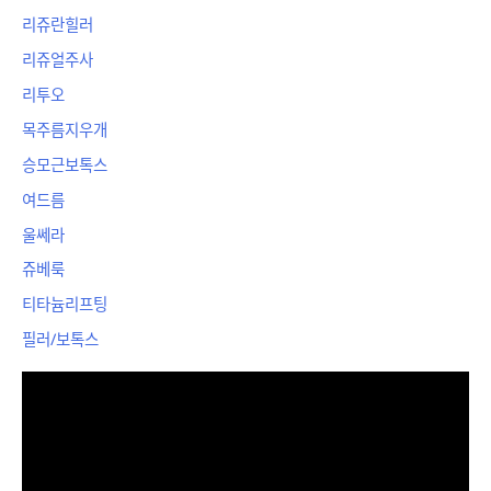
리쥬란힐러
리쥬얼주사
리투오
목주름지우개
승모근보톡스
여드름
울쎄라
쥬베룩
티타늄리프팅
필러/보톡스