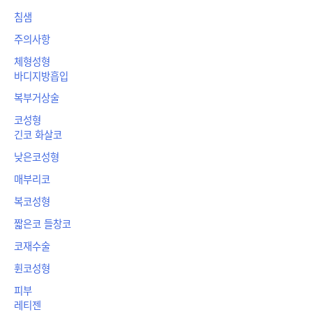
침샘
주의사항
체형성형
바디지방흡입
복부거상술
코성형
긴코 화살코
낮은코성형
매부리코
복코성형
짧은코 들창코
코재수술
휜코성형
피부
레티젠