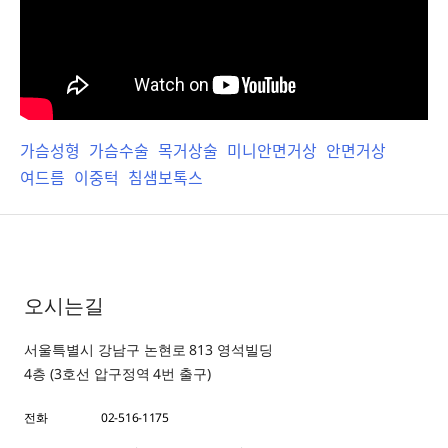
가슴성형
가슴수술
목거상술
미니안면거상
안면거상
여드름
이중턱
침샘보톡스
오시는길
서울특별시 강남구 논현로 813 영석빌딩
4층 (3호선 압구정역 4번 출구)
전화
02-516-1175