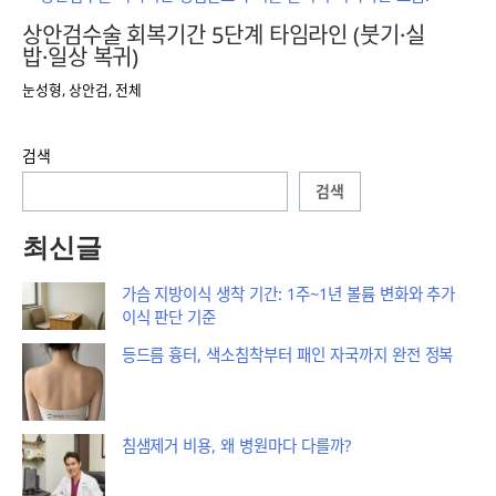
상안검수술 회복기간 5단계 타임라인 (붓기·실
밥·일상 복귀)
눈성형
,
상안검
,
전체
검색
검색
최신글
가슴 지방이식 생착 기간: 1주~1년 볼륨 변화와 추가
이식 판단 기준
등드름 흉터, 색소침착부터 패인 자국까지 완전 정복
침샘제거 비용, 왜 병원마다 다를까?