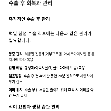
수술 후 회복과 관리
즉각적인 수술 후 관리
턱밑 침샘 수술 직후에는 다음과 같은 관리가
필요합니다:
통증 관리
: 처방된 진통제(이부프로펜, 아세트아미노펜 등)를
지시에 따라 복용
감염 예방
: 항생제(아목시실린, 클린다마이신 등) 복용
얼음찜질
: 수술 후 첫 48시간 동안 20분 간격으로 시행하여
부기 감소
머리 위치
: 수술 부위 부종을 줄이기 위해 휴식 시 머리를 약
간 높게 유지
식이 요법과 생활 습관 관리