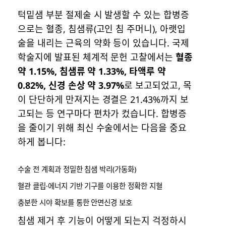
턱밑샘 부분 절제술 시 발생할 수 있는 합병증
으로는 혈종, 침샘류(고인 침 주머니), 아랫입
술을 내리는 근육의 약화 등이 있습니다. 국제
학술지에 발표된 체계적 문헌 고찰에서는
혈종
약 1.15%, 침샘류 약 1.33%, 타액루 약
0.82%, 신경 손상 약 3.97%
로 보고되었고, 목
이 단단하게 만져지는 경결은 21.43%까지 보
고되는 등 연구마다 편차가 컸습니다. 합병증
을 줄이기 위해 최신 수술에서는 다음을 중요
하게 봅니다:
수술 전 계획과 정밀한 침샘 박리(가동화)
혈관 클립·에너지 기반 기구를 이용한 정확한 지혈
충분한 시야 확보를 통한 안면신경 보호
침샘 제거 후 기능이 어떻게 되는지 걱정하시