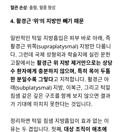
혈관 손상
: 출혈, 혈종 형성
4.
활경근 ‘위’의 지방만 빼기 때문
일반적인 턱밑 지방흡입은 피부 바로 아래, 즉
활경근 위쪽(supraplatysmal) 지방만 다룹니
다. 그런데 국제 성형외과 학술지에 실린 문헌
고찰에서는
활경근 위 지방 제거만으로는 상당
수 환자에게 충분하지 않으며, 특히 목이 두툼
한 분일수록 그렇다
고 지적합니다. 활경근 아
래(subplatysmal) 지방, 이복근, 그리고 턱밑
침샘 같은 깊은 구조를 함께 보지 않으면 결과
가 기대에 미치지 못한다는 것입니다.
정리하면 턱밑 침샘 지방흡입이 효과 없는 이
유는 두 겹입니다. 첫째,
대상 조직이 애초에