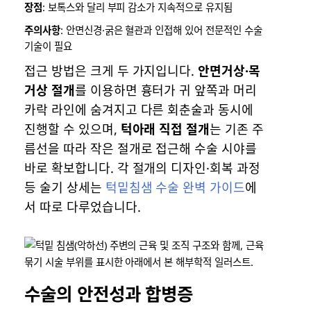
장점
: 보톡스와 달리 부피 감소가 지속적으로 유지됨
주의사항
: 안면신경·굵은 혈관과 인접해 있어 전문적인 수술
기술이 필요
접근 방법은 크게 두 가지입니다.
안면거상·목
거상 절개
를 이용하면 흉터가 귀 앞쪽과 머리
카락 라인에 숨겨지고 다른 회춘술과 동시에
진행할 수 있으며,
턱아래 직접 절개
는 기존 주
름선을 따라 작은 절개로 접근해 수술 시야를
바로 확보합니다. 각 절개의 디자인·회복 과정
등 술기 상세는
턱밑침샘 수술 완벽 가이드
에
서 따로 다루었습니다.
수술의 안전성과 합병증