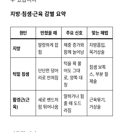
지방·침샘·근육 감별 요약
원인
만졌을 때
주요 신호
맞는 해법
말랑하게 잡
체중 증가와
지방흡입,
지방
힘
함께 늘어남
목거상술
턱을 꽉 물
침샘 보톡
단단한 덩어
어도 그대
턱밑 침샘
스, 부분 절
리로 만져짐
로, 양쪽 대
제술
칭
말하거나 힘
활경근(근
세로 밴드처
근육묶기,
줄 때 도드
육)
럼 튀어나옴
거상술
라짐