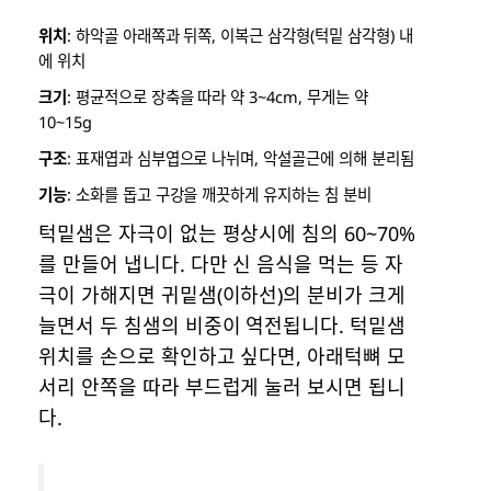
위치
: 하악골 아래쪽과 뒤쪽, 이복근 삼각형(턱밑 삼각형) 내
에 위치
크기
: 평균적으로 장축을 따라 약 3~4cm, 무게는 약
10~15g
구조
: 표재엽과 심부엽으로 나뉘며, 악설골근에 의해 분리됨
기능
: 소화를 돕고 구강을 깨끗하게 유지하는 침 분비
턱밑샘은 자극이 없는 평상시에 침의 60~70%
를 만들어 냅니다. 다만 신 음식을 먹는 등 자
극이 가해지면 귀밑샘(이하선)의 분비가 크게
늘면서 두 침샘의 비중이 역전됩니다. 턱밑샘
위치를 손으로 확인하고 싶다면, 아래턱뼈 모
서리 안쪽을 따라 부드럽게 눌러 보시면 됩니
다.