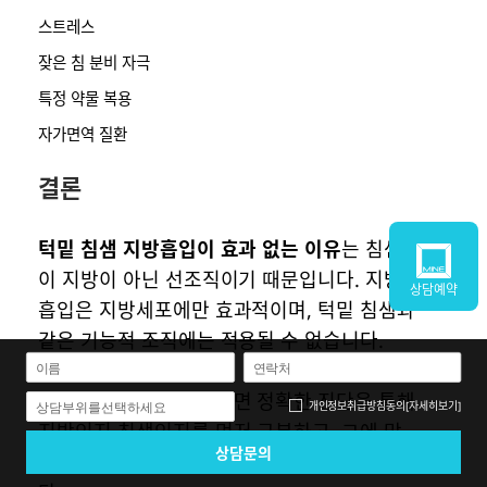
스트레스
잦은 침 분비 자극
특정 약물 복용
자가면역 질환
결론
턱밑 침샘 지방흡입이 효과 없는 이유
는 침샘
이 지방이 아닌 선조직이기 때문입니다. 지방
상담예약
흡입은 지방세포에만 효과적이며, 턱밑 침샘과
같은 기능적 조직에는 적용될 수 없습니다.
턱라인 개선을 원하신다면 정확한 진단을 통해
개인정보취급방침
동의
[자세히보기]
상담부위를선택하세요
지방인지 침샘인지를 먼저 구분하고, 그에 맞
는 적절한 치료법을 선택하는 것이 중요합니