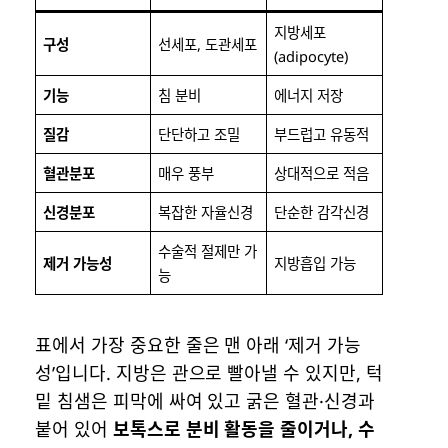
지방세포
구성
선세포, 도관세포
(adipocyte)
기능
침 분비
에너지 저장
질감
단단하고 조밀
부드럽고 유동적
혈관분포
매우 풍부
상대적으로 적음
신경분포
복잡한 자율신경
단순한 감각신경
수술적 절제만 가
제거 가능성
지방흡입 가능
능
표에서 가장 중요한 줄은 맨 아래 ‘제거 가능
성’입니다. 지방은 관으로 빨아낼 수 있지만, 턱
밑 침샘은 피막에 싸여 있고 굵은 혈관·신경과
붙어 있어
보톡스로 분비 활동을 줄이거나, 수