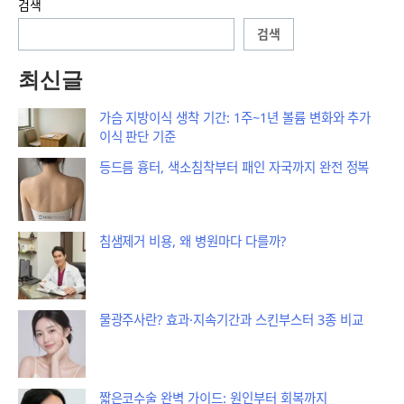
검색
검색
최신글
가슴 지방이식 생착 기간: 1주~1년 볼륨 변화와 추가
이식 판단 기준
등드름 흉터, 색소침착부터 패인 자국까지 완전 정복
침샘제거 비용, 왜 병원마다 다를까?
물광주사란? 효과·지속기간과 스킨부스터 3종 비교
짧은코수술 완벽 가이드: 원인부터 회복까지