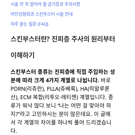
시술 전 꼭 알아야 할 금기증과 주의사항
마인성형외과 스킨부스터 시술 안내
자주 묻는 질문 (FAQ)
스킨부스터란? 진피층 주사의 원리부터
이해하기
스킨부스터 종류는 진피층에 직접 주입하는 성
분에 따라 크게 4가지 계열로 나뉩니다.
바로
PDRN(리쥬란), PLLA(쥬베룩), HA(히알루론
산), ECM 복합(리투오·레티젠) 계열입니다. 종
류가 워낙 많다 보니 “나는 어떤 걸 맞아야 하
지?”라고 고민하시는 분이 많은데요. 이 글에
서 각 계열의 차이를 하나씩 풀어 드리겠습니
다.