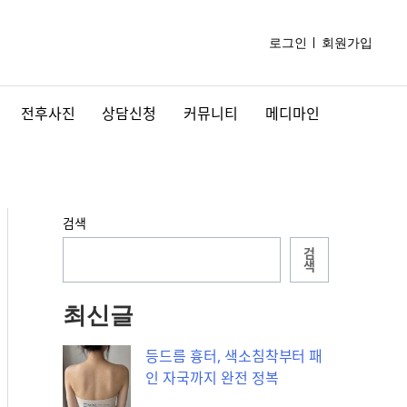
로그인
회원가입
전후사진
상담신청
커뮤니티
메디마인
검색
검
색
최신글
등드름 흉터, 색소침착부터 패
인 자국까지 완전 정복