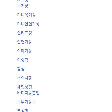
리프팅
목거상
미니목거상
미니안면거상
실리프팅
안면거상
이마거상
이중턱
침샘
주의사항
체형성형
바디지방흡입
복부거상술
코성형