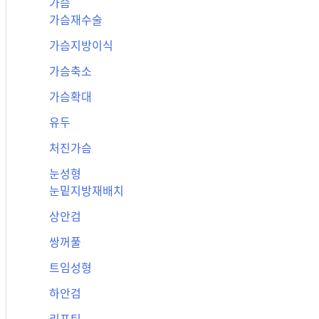
가슴
가슴재수술
가슴지방이식
가슴축소
가슴확대
유두
처진가슴
눈성형
눈밑지방재배치
상안검
쌍꺼풀
트임성형
하안검