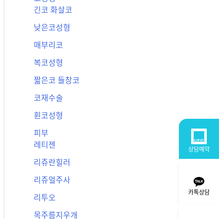
긴코 화살코
낮은코성형
매부리코
복코성형
짧은코 들창코
코재수술
휜코성형
피부
레티젠
상담예약
리쥬란힐러
리쥬얼주사
카톡상담
리투오
목주름지우개