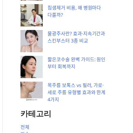
침샘제거 비용, 왜 병원마다
다를까?
물광주사란? 효과·지속기간과
스킨부스터 3종 비교
짧은코수술 완벽 가이드: 원인
부터 회복까지
목주름 보톡스 vs 필러, 가로·
세로 주름 유형별 효과와 한계
4가지
카테고리
전체