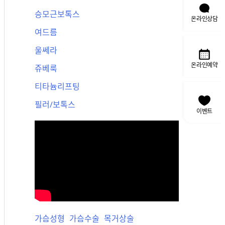
승모근보톡스
온라인상담
여드름
울쎄라
온라인예약
쥬베룩
티타늄리프팅
필러/보톡스
이벤트
가슴성형
가슴수술
목거상술