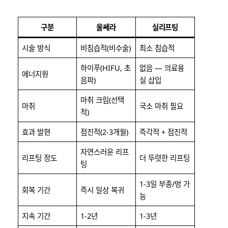
구분
울쎄라
실리프팅
시술 방식
비침습적(비수술)
최소 침습적
하이푸(HIFU, 초
없음 — 의료용
에너지원
음파)
실 삽입
마취 크림(선택
마취
국소 마취 필요
적)
효과 발현
점진적(2-3개월)
즉각적 + 점진적
자연스러운 리프
리프팅 정도
더 뚜렷한 리프팅
팅
1-3일 부종/멍 가
회복 기간
즉시 일상 복귀
능
지속 기간
1-2년
1-3년