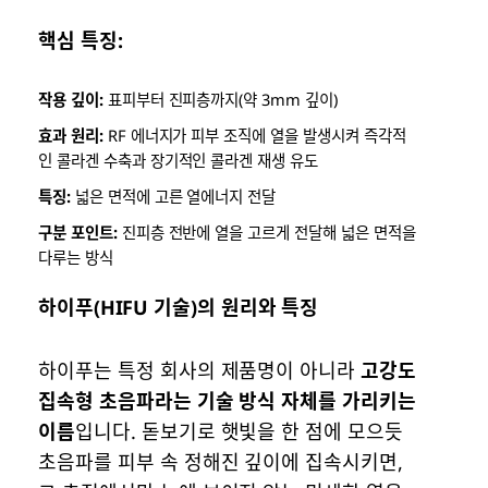
핵심 특징:
작용 깊이:
표피부터 진피층까지(약 3mm 깊이)
효과 원리:
RF 에너지가 피부 조직에 열을 발생시켜 즉각적
인 콜라겐 수축과 장기적인 콜라겐 재생 유도
특징:
넓은 면적에 고른 열에너지 전달
구분 포인트:
진피층 전반에 열을 고르게 전달해 넓은 면적을
다루는 방식
하이푸(HIFU 기술)의 원리와 특징
하이푸는 특정 회사의 제품명이 아니라
고강도
집속형 초음파라는 기술 방식 자체를 가리키는
이름
입니다. 돋보기로 햇빛을 한 점에 모으듯
초음파를 피부 속 정해진 깊이에 집속시키면,