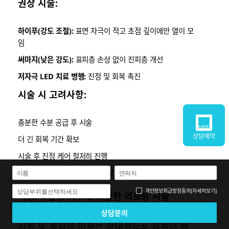
권장 시술:
하이푸(강도 조절):
표면 자극이 적고 초점 깊이에만 열이 모
임
써마지(낮은 강도):
표피층 손상 없이 진피층 개선
저자극 LED 치료 병행:
진정 및 회복 촉진
시술 시 고려사항:
충분한 수분 공급 후 시술
상담예약
더 긴 회복 기간 확보
시술 후 진정 케어 철저히 진행
단계적 접근(한 번에 강한 시술보다 여러 번 나누어 진행)
개인정보취급방침
동의
[자세히보기]
상담부위를선택하세요
지성/복합성 피부에 적합한 리프팅 시술
지성 및 복합성 피부는 상대적으로 회복이 빠