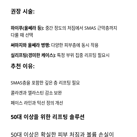
권장 시술:
하이푸(울쎄라 등):
중간 정도의 처짐에서 SMAS 근막층까지
다룰 때 선택
써마지와 울쎄라 병행:
다양한 피부층에 동시 작용
실리프팅(경미한 케이스):
특정 부위 집중 리프팅 필요시
추천 이유:
SMAS층을 포함한 깊은 층 리프팅 필요
콜라겐과 엘라스틴 감소 보완
페이스 라인과 턱선 정의 개선
50대 이상을 위한 리프팅 솔루션
50대 이상은 확실한 피부 처짐과 볼륨 손실이