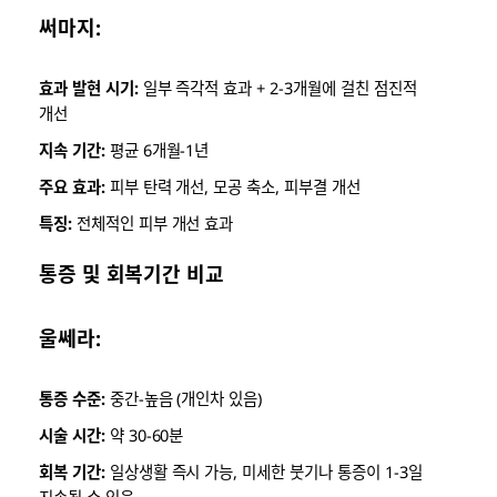
써마지:
효과 발현 시기:
일부 즉각적 효과 + 2-3개월에 걸친 점진적
개선
지속 기간:
평균 6개월-1년
주요 효과:
피부 탄력 개선, 모공 축소, 피부결 개선
특징:
전체적인 피부 개선 효과
통증 및 회복기간 비교
울쎄라:
통증 수준:
중간-높음 (개인차 있음)
시술 시간:
약 30-60분
회복 기간:
일상생활 즉시 가능, 미세한 붓기나 통증이 1-3일
지속될 수 있음