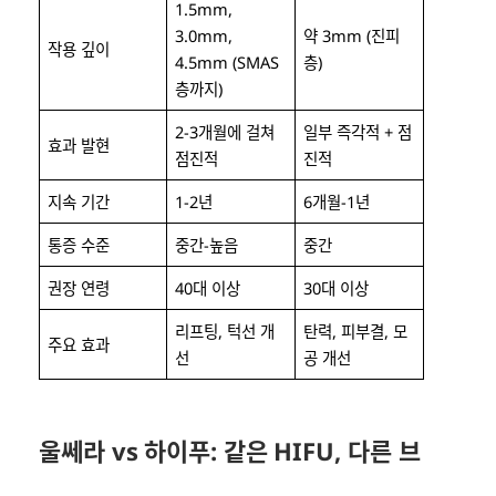
1.5mm,
3.0mm,
약 3mm (진피
작용 깊이
4.5mm (SMAS
층)
층까지)
2-3개월에 걸쳐
일부 즉각적 + 점
효과 발현
점진적
진적
지속 기간
1-2년
6개월-1년
통증 수준
중간-높음
중간
권장 연령
40대 이상
30대 이상
리프팅, 턱선 개
탄력, 피부결, 모
주요 효과
선
공 개선
울쎄라 vs 하이푸: 같은 HIFU, 다른 브