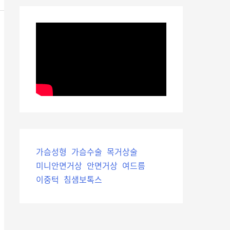
가슴성형
가슴수술
목거상술
미니안면거상
안면거상
여드름
이중턱
침샘보톡스