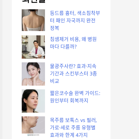
등드름 흉터, 색소침착부
터 패인 자국까지 완전
정복
침샘제거 비용, 왜 병원
마다 다를까?
물광주사란? 효과·지속
기간과 스킨부스터 3종
비교
짧은코수술 완벽 가이드:
원인부터 회복까지
목주름 보톡스 vs 필러,
가로·세로 주름 유형별
효과와 한계 4가지