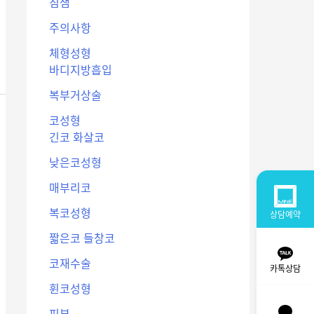
침샘
주의사항
체형성형
바디지방흡입
복부거상술
코성형
긴코 화살코
낮은코성형
매부리코
복코성형
상담예약
짧은코 들창코
코재수술
카톡상담
휜코성형
피부