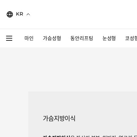
Skip
to
KR
content
마인
가슴성형
동안리프팅
눈성형
코성
가슴지방이식