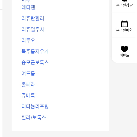
온라인상담
레티젠
리쥬란힐러
리쥬얼주사
온라인예약
리투오
목주름지우개
이벤트
승모근보톡스
여드름
울쎄라
쥬베룩
티타늄리프팅
필러/보톡스