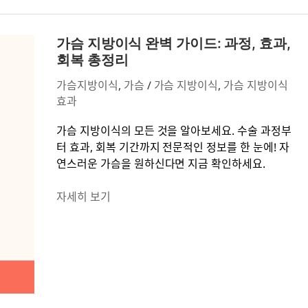
나
에
가
게
슴
가슴 지방이식 완벽 가이드: 과정, 효과,
맞
지
회복 총정리
을
방
까?
가슴지방이식
,
가슴
/
가슴 지방이식
,
가슴 지방이식
이
효과
식
완
가슴 지방이식의 모든 것을 알아보세요. 수술 과정부
벽
터 효과, 회복 기간까지 전문적인 정보를 한 눈에! 자
가
연스러운 가슴을 원하신다면 지금 확인하세요.
이
드:
자세히 보기
과
정,
효
과,
회
복
총