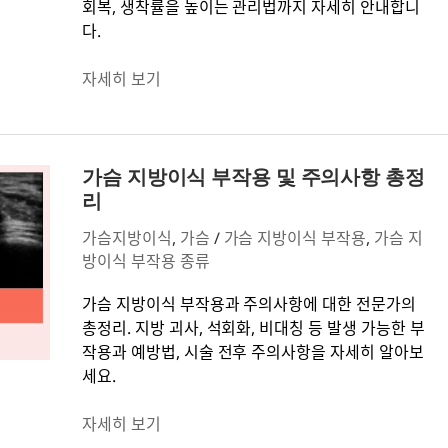
회복, 생착률을 높이는 관리법까지 자세히 안내합니
자
다.
연
스
자세히 보기
러
운
볼
가
륨
슴
가슴 지방이식 부작용 및 주의사항 총정
과
지
리
처
방
짐
가슴지방이식
,
가슴
/
가슴 지방이식 부작용
,
가슴 지
이
개
방이식 부작용 종류
식
선
부
가슴 지방이식 부작용과 주의사항에 대한 전문가의
작
총정리. 지방 괴사, 석회화, 비대칭 등 발생 가능한 부
용
작용과 예방법, 시술 전후 주의사항을 자세히 알아보
및
세요.
주
의
자세히 보기
사