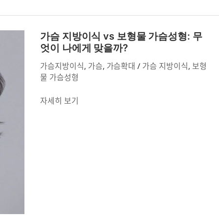
항
총
가
정
슴
가슴 지방이식 vs 보형물 가슴성형: 무
리
지
엇이 나에게 맞을까?
방
가슴지방이식
,
가슴
,
가슴확대
/
가슴 지방이식
,
보형
이
물 가슴성형
식
vs
자세히 보기
보
형
물
가
슴
성
형:
무
엇
이