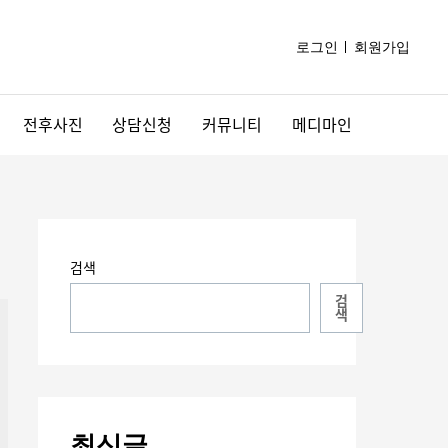
로그인
회원가입
전후사진
상담신청
커뮤니티
메디마인
검색
검
색
최신글