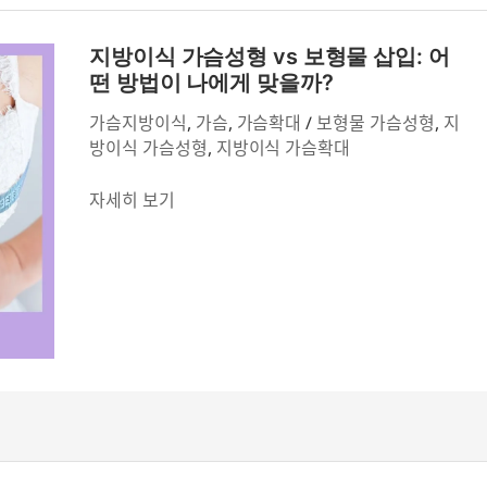
정
지
리
방
지방이식 가슴성형 vs 보형물 삽입: 어
이
떤 방법이 나에게 맞을까?
식
가슴지방이식
,
가슴
,
가슴확대
/
보형물 가슴성형
,
지
가
방이식 가슴성형
,
지방이식 가슴확대
슴
성
자세히 보기
형
vs
보
형
물
삽
입:
어
떤
방
법