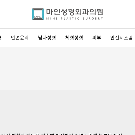
형
안면윤곽
남자성형
체형성형
피부
안전시스템