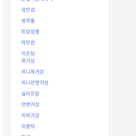
상안검
쌍꺼풀
트임성형
하안검
리프팅
목거상
미니목거상
미니안면거상
실리프팅
안면거상
이마거상
이중턱