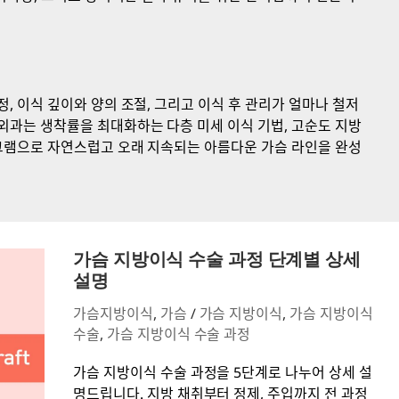
 이식 깊이와 양의 조절, 그리고 이식 후 관리가 얼마나 철저
과는 생착률을 최대화하는 다층 미세 이식 기법, 고순도 지방
그램으로 자연스럽고 오래 지속되는 아름다운 가슴 라인을 완성
가
슴
가슴 지방이식 수술 과정 단계별 상세
지
설명
방
가슴지방이식
,
가슴
/
가슴 지방이식
,
가슴 지방이식
이
수술
,
가슴 지방이식 수술 과정
식
수
가슴 지방이식 수술 과정을 5단계로 나누어 상세 설
술
명드립니다. 지방 채취부터 정제, 주입까지 전 과정