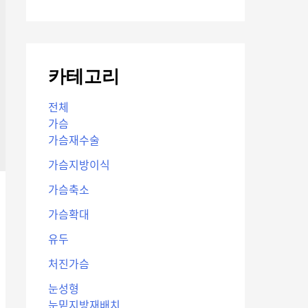
카테고리
전체
가슴
가슴재수술
가슴지방이식
가슴축소
가슴확대
유두
처진가슴
눈성형
눈밑지방재배치