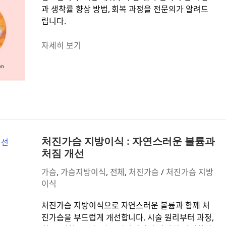
과
과 생착률 향상 방법, 회복 과정을 전문의가 알려드
정
립니다.
단
계
자세히 보기
별
상
세
설
명
처
진
처진가슴 지방이식 : 자연스러운 볼륨과
가
처짐 개선
슴
가슴
,
가슴지방이식
,
전체
,
처진가슴
/
처진가슴 지방
지
이식
방
이
처진가슴 지방이식으로 자연스러운 볼륨과 함께 처
식
진가슴을 부드럽게 개선합니다. 시술 원리부터 과정,
: