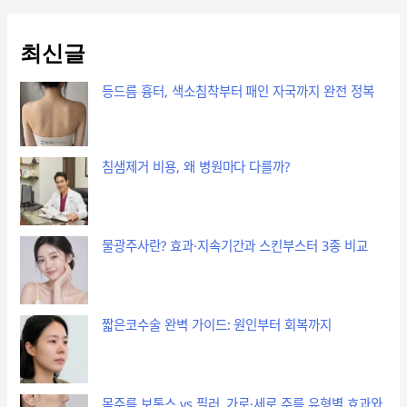
최신글
등드름 흉터, 색소침착부터 패인 자국까지 완전 정복
침샘제거 비용, 왜 병원마다 다를까?
물광주사란? 효과·지속기간과 스킨부스터 3종 비교
짧은코수술 완벽 가이드: 원인부터 회복까지
목주름 보톡스 vs 필러, 가로·세로 주름 유형별 효과와