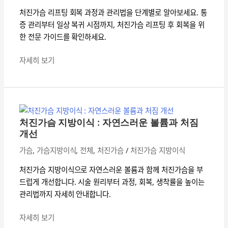
회
타
처진가슴 리프팅 회복 과정과 관리법을 단계별로 알아보세요. 통
복
이
증 관리부터 일상 복귀 시점까지, 처진가슴 리프팅 후 회복을 위
과
밍
한 전문 가이드를 확인하세요.
정
가
자세히 보기
이
드:
처
처
진
진
가
가
처진가슴 지방이식 : 자연스러운 볼륨과 처짐
슴
개선
슴
지
리
가슴
,
가슴지방이식
,
전체
,
처진가슴
/
처진가슴 지방이식
방
프
이
팅
처진가슴 지방이식으로 자연스러운 볼륨과 함께 처진가슴을 부
식
후
드럽게 개선합니다. 시술 원리부터 과정, 회복, 생착률을 높이는
:
관
관리법까지 자세히 안내합니다.
자
리
연
자세히 보기
총
스