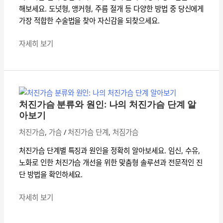
리
해보세요. 도넛형, 앵커형, 주름 절개 등 다양한 방법 중 당신에게
프
가장 적합한 수술법을 찾아 자신감을 되찾으세요.
팅
자세히 보기
수
술:
어
처
떤
진
방
가
처진가슴 분류와 원인: 나의 처진가슴 단계 알
법
슴
아보기
이
분
나
처진가슴
,
가슴
/
처진가슴 단계
,
처짐가슴
류
에
와
처진가슴 단계별 특징과 원인을 정확히 알아보세요. 임신, 수유,
게
원
노화로 인한 처진가슴 개선을 위한 맞춤형 솔루션과 전문적인 진
맞
인:
단 방법을 확인하세요.
을
나
까?
의
자세히 보기
처
진