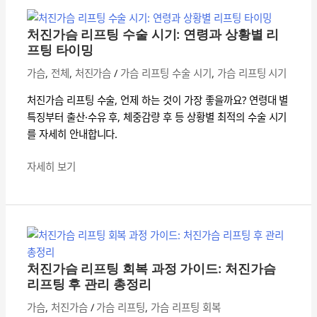
진
가
처진가슴 리프팅 수술 시기: 연령과 상황별 리
슴
프팅 타이밍
리
가슴
,
전체
,
처진가슴
/
가슴 리프팅 수술 시기
,
가슴 리프팅 시기
프
팅
처진가슴 리프팅 수술, 언제 하는 것이 가장 좋을까요? 연령대 별
수
특징부터 출산·수유 후, 체중감량 후 등 상황별 최적의 수술 시기
술
를 자세히 안내합니다.
시
기:
자세히 보기
연
령
처
과
진
상
가
황
슴
별
처진가슴 리프팅 회복 과정 가이드: 처진가슴
리
리프팅 후 관리 총정리
리
프
프
가슴
,
처진가슴
/
가슴 리프팅
,
가슴 리프팅 회복
팅
팅