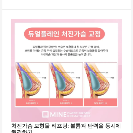
정
러
리
처
운
진
볼
가
륨
슴
과
보
처
형
짐
물
개
리
선
프
팅:
볼
륨
과
탄
력
을
처진가슴 보형물 리프팅: 볼륨과 탄력을 동시에
동
해결하기