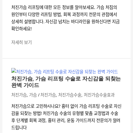
팅:
가
처진가슴 리프팅에 대한 모든 정보를 알아보세요. 가슴 처짐의
원
이
원인부터 다양한 리프팅 방법, 회복 과정까지 전문의 관점에서
인
드
상세히 설명합니다. 자신감 넘치는 바디라인을 원하신다면 지금
부
확인하세요!
터
해
자세히 보기
결
책
처
까
진
지
가
완
처진가슴, 가슴 리프팅 수술로 자신감을 되찾는
슴,
벽
완벽 가이드
가
가
처진가슴
,
가슴
/
처진가슴
,
처진가슴수술
,
처진가슴수술효과
슴
이
리
드
처진가슴으로 고민하시나요? 흉터 없이 가슴 리프팅 수술로 자신
프
감을 되찾는 방법! 처진가슴 수술의 유형별 맞춤 교정법과 수술
팅
후 단계별 회복 과정, 흉터 관리, 운동 가이드까지 전문의가 알려
수
드립니다
술