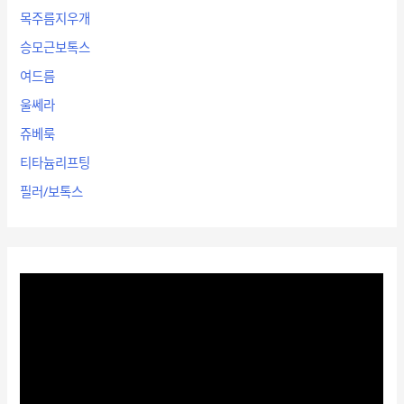
목주름지우개
승모근보톡스
여드름
울쎄라
쥬베룩
티타늄리프팅
필러/보톡스