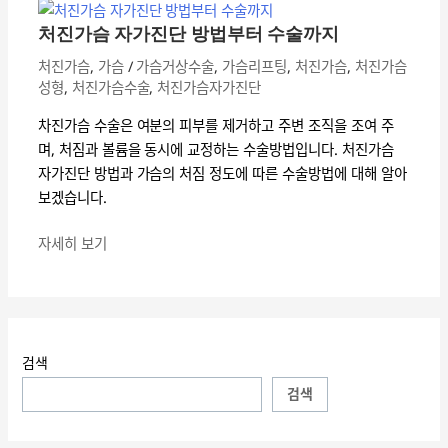
진
가
처진가슴 자가진단 방법부터 수술까지
슴
처진가슴
,
가슴
/
가슴거상수술
,
가슴리프팅
,
처진가슴
,
처진가슴
자
성형
,
처진가슴수술
,
처진가슴자가진단
가
진
차진가슴 수술은 여분의 피부를 제거하고 주변 조직을 조여 주
단
며, 처짐과 볼륨을 동시에 교정하는 수술방법입니다. 처진가슴
방
자가진단 방법과 가슴의 처짐 정도에 따른 수술방법에 대해 알아
법
보겠습니다.
부
터
자세히 보기
수
술
까
지
검색
검색