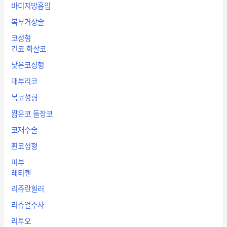
바디지방흡입
복부거상술
코성형
긴코 화살코
낮은코성형
매부리코
복코성형
짧은코 들창코
코재수술
휜코성형
피부
레티젠
리쥬란힐러
리쥬얼주사
리투오