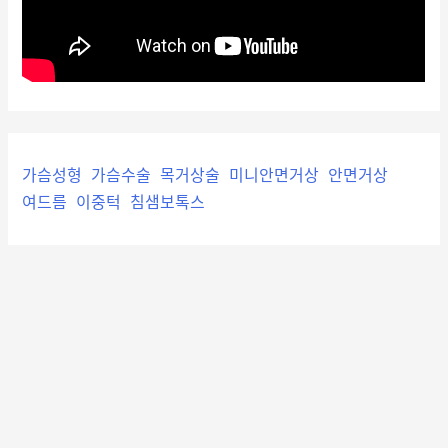
가슴성형
가슴수술
목거상술
미니안면거상
안면거상
여드름
이중턱
침샘보톡스