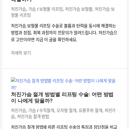
시
에
처진가슴
,
가슴
/
보형물 리프팅
,
처진가슴 보형물
,
처진가슴 보
형물 리프팅
해
결
처진가슴 보형물 리프팅 수술로 볼륨과 탄력을 동시에 해결하는
하
방법과 장점, 회복 과정까지 전문의가 알려드립니다. 처진가슴으
기
로 고민이라면 지금 이 글을 확인하세요.
자세히 보기
처
진
가
슴
처진가슴 절개 방법별 리프팅 수술: 어떤 방법
절
이 나에게 맞을까?
개
처진가슴
,
가슴
/
수직절개
,
오자형 절개
,
유륜주위 절개
,
처진가
방
슴
,
처진가슴 절개 방법
법
별
처진가슴 절개 방법에 따른 리프팅 수술의 특징과 장단점을 비교