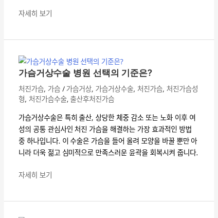
로
자세히 보기
자
신
가
감
슴
을
거
되
가슴거상수술 병원 선택의 기준은?
상
찾
처진가슴
,
가슴
/
가슴거상
,
가슴거상수술
,
처진가슴
,
처진가슴성
수
는
형
,
처진가슴수술
,
출산후처진가슴
술
완
병
벽
가슴거상수술은 특히 출산, 상당한 체중 감소 또는 노화 이후 여
원
가
성의 공통 관심사인 처진 가슴을 해결하는 가장 효과적인 방법
선
이
중 하나입니다. 이 수술은 가슴을 들어 올려 모양을 바꿀 뿐만 아
택
드
니라 더욱 젊고 심미적으로 만족스러운 윤곽을 회복시켜 줍니다.
의
기
자세히 보기
준
은?
처