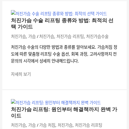
처
가
진
슴
가
단
처진가슴 수술 리프팅 종류와 방법: 최적의 선
슴
계
택 가이드
수
알
처진가슴
,
가슴
/
처진가슴
,
처진가슴 리프팅
,
처진가슴수술
술
아
리
보
처진가슴 수술의 다양한 방법과 종류를 알아보세요. 가슴처짐 정
프
기
도에 따른 맞춤형 리프팅 수술 옵션, 회복 과정, 고려사항까지 전
팅
문의의 시각에서 상세히 안내해드립니다.
종
류
자세히 보기
와
방
처
법:
진
최
가
적
처진가슴 리프팅: 원인부터 해결책까지 완벽 가
슴
의
이드
리
선
처진가슴
,
가슴
/
가슴 처짐
,
처진가슴
,
처진가슴 리프팅
프
택