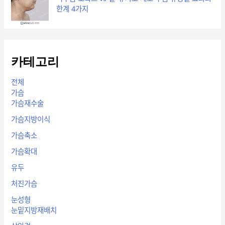
한계 4가지
카테고리
전체
가슴
가슴재수술
가슴지방이식
가슴축소
가슴확대
유두
처진가슴
눈성형
눈밑지방재배치