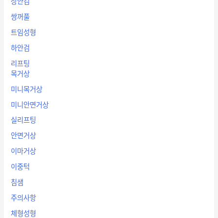
상안검
쌍꺼풀
트임성형
하안검
리프팅
목거상
미니목거상
미니안면거상
실리프팅
안면거상
이마거상
이중턱
침샘
주의사항
체형성형