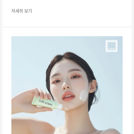
부
고
자세히 보기
민
에
맞
울
는
쎄
시
라
술
효
은?
과
지
속
기
간,
어
디
까
지
기
대