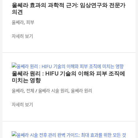
라
와
울쎄라 효과의 과학적 근거: 임상연구와 전문가
효
의견
전
과
문
울쎄라
,
피부
의
가
과
의
자세히 보기
학
견
적
근
울
거:
쎄
임
라
울쎄라 원리 : HIFU 기술의 이해와 피부 조직에
상
원
미치는 영향
연
리
울쎄라
,
전체
/
울쎄라 시술 원리
,
울쎄라 원리
구
:
와
HIFU
자세히 보기
전
기
문
술
가
의
울
의
이
쎄
견
해