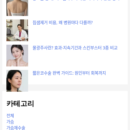
침샘제거 비용, 왜 병원마다 다를까?
물광주사란? 효과·지속기간과 스킨부스터 3종 비교
짧은코수술 완벽 가이드: 원인부터 회복까지
카테고리
전체
가슴
가슴재수술