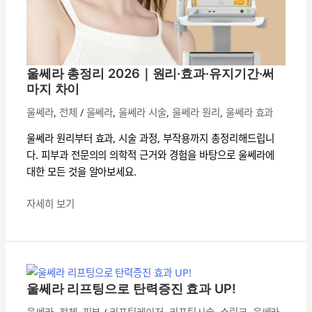
·
유
지
기
울쎄라 총정리 2026｜원리·효과·유지기간·써
간
마지 차이
·
써
울쎄라
,
전체
/
울쎄라
,
울쎄라 시술
,
울쎄라 원리
,
울쎄라 효과
마
울쎄라 원리부터 효과, 시술 과정, 부작용까지 총정리해드립니
지
다. 피부과 전문의의 의학적 근거와 경험을 바탕으로 울쎄라에
차
대한 모든 것을 알아보세요.
이
자세히 보기
울
쎄
라
울쎄라 리프팅으로 탄력증진 효과 UP!
리
울쎄라
,
전체
,
피부
/
리프팅레이저
,
리프팅시술
,
슈링크
,
울쎄라