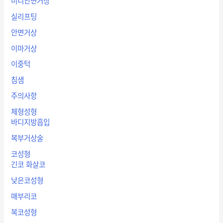
미니안면거상
실리프팅
안면거상
이마거상
이중턱
침샘
주의사항
체형성형
바디지방흡입
복부거상술
코성형
긴코 화살코
낮은코성형
매부리코
복코성형