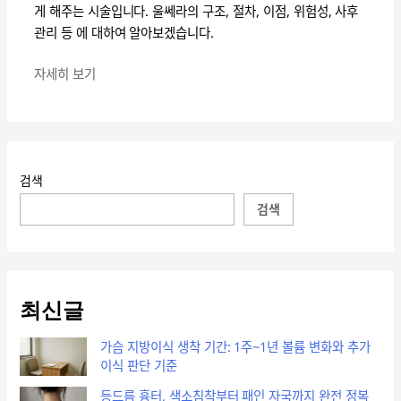
개
게 해주는 시술입니다. 울쎄라의 구조, 절차, 이점, 위험성, 사후
선
관리 등 에 대하여 알아보겠습니다.
과
피
자세히 보기
부
탄
력
을
높
검색
이
검색
기
위
한
선
최신글
택
가슴 지방이식 생착 기간: 1주~1년 볼륨 변화와 추가
이식 판단 기준
등드름 흉터, 색소침착부터 패인 자국까지 완전 정복