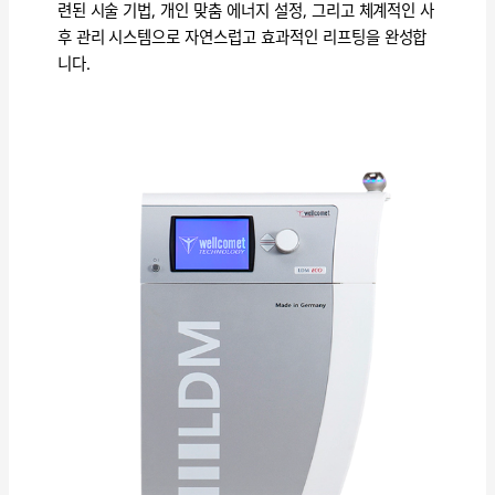
련된 시술 기법, 개인 맞춤 에너지 설정, 그리고 체계적인 사
후 관리 시스템으로 자연스럽고 효과적인 리프팅을 완성합
니다.
LDM
효
과,
피
부
진
정
과
탄
력
에
어
떻
게