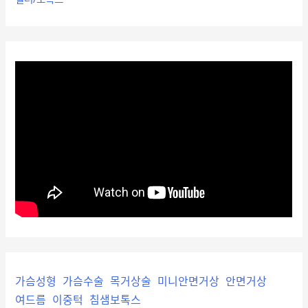
가슴성형
가슴수술
목거상술
미니안면거상
안면거상
여드름
이중턱
침샘보톡스