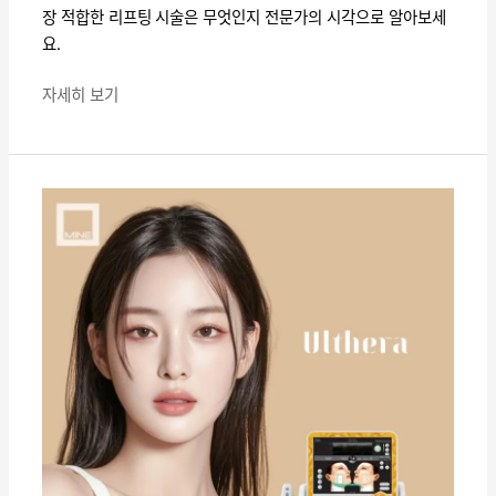
써
모
장 적합한 리프팅 시술은 무엇인지 전문가의 시각으로 알아보세
마
든
요.
지
것
·
자세히 보기
실
리
울
프
쎄
팅:
라
리
총
프
정
팅
리
시
2026
술
｜
4
원
가
리
지
·
비
효
교
과