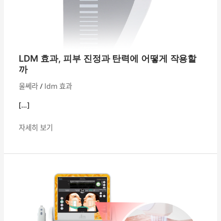
작
용
할
까
LDM 효과, 피부 진정과 탄력에 어떻게 작용할
까
울쎄라
/
ldm 효과
[…]
자세히 보기
울
쎄
라
·
티
타