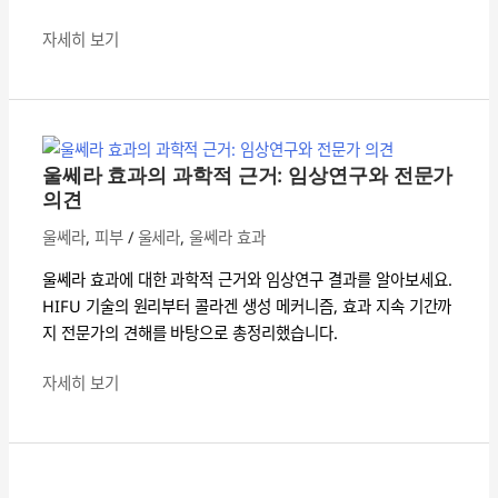
부
처
두
방
자세히 보기
께
법:
·
알
트
울
아
랜
쎄
야
스
라
할
울쎄라 효과의 과학적 근거: 임상연구와 전문가
듀
효
모
의견
서
과
든
울쎄라
,
피부
/
울세라
,
울쎄라 효과
깊
의
것
이
과
울쎄라 효과에 대한 과학적 근거와 임상연구 결과를 알아보세요.
완
학
HIFU 기술의 원리부터 콜라겐 생성 메커니즘, 효과 지속 기간까
전
적
지 전문가의 견해를 바탕으로 총정리했습니다.
가
근
이
거:
자세히 보기
드
임
상
울
연
쎄
구