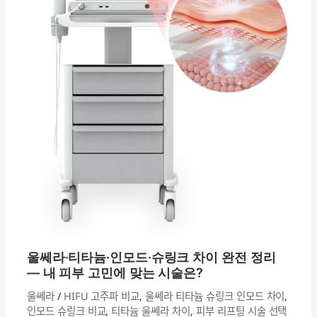
늄
·
인
모
드
·
슈
링
크
차
이
완
전
정
리
울쎄라·티타늄·인모드·슈링크 차이 완전 정리
—
— 내 피부 고민에 맞는 시술은?
내
울쎄라
/
HIFU 고주파 비교
,
울쎄라 티타늄 슈링크 인모드 차이
,
피
인모드 슈링크 비교
,
티타늄 울쎄라 차이
,
피부 리프팅 시술 선택