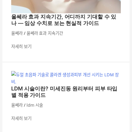
할
수
울쎄라 효과 지속기간, 어디까지 기대할 수 있
있
나 — 임상 수치로 보는 현실적 가이드
나
—
울쎄라
/
울쎄라 효과 지속기간
임
자세히 보기
상
수
치
LDM
로
시
보
술
는
이
LDM 시술이란? 미세진동 원리부터 피부 타입
현
란?
별 적용 가이드
실
미
적
울쎄라
/
ldm 시술
세
가
진
이
자세히 보기
동
드
원