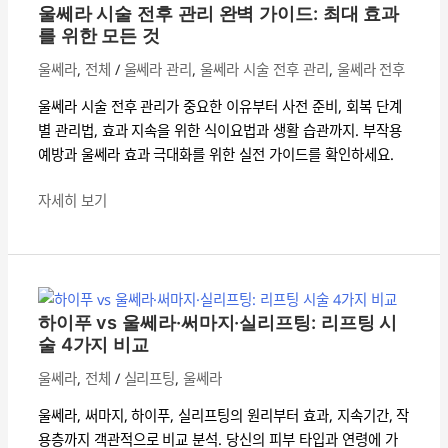
라
울쎄라 시술 전후 관리 완벽 가이드: 최대 효과
와
시
를 위한 모든 것
피
술
울쎄라
,
전체
/
울쎄라 관리
,
울쎄라 시술 전후 관리
,
울쎄라 전후
부
전
조
후
울쎄라 시술 전후 관리가 중요한 이유부터 사전 준비, 회복 단계
직
관
별 관리법, 효과 지속을 위한 식이요법과 생활 습관까지. 부작용
에
리
예방과 울쎄라 효과 극대화를 위한 실전 가이드를 확인하세요.
미
완
치
벽
자세히 보기
는
가
영
이
향
하
드:
이
최
푸
대
하이푸 vs 울쎄라·써마지·실리프팅: 리프팅 시
vs
효
술 4가지 비교
울
과
울쎄라
,
전체
/
실리프팅
,
울쎄라
쎄
를
라
위
울쎄라, 써마지, 하이푸, 실리프팅의 원리부터 효과, 지속기간, 작
·
한
용층까지 객관적으로 비교 분석. 당신의 피부 타입과 연령에 가