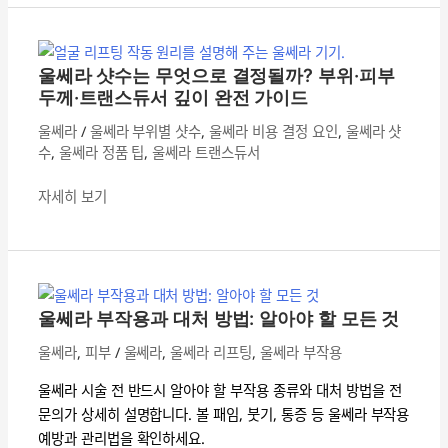
리
울
부
쎄
터
라
울쎄라 샷수는 무엇으로 결정될까? 부위·피부
피
샷
두께·트랜스듀서 깊이 완전 가이드
부
수
울쎄라
/
울쎄라 부위별 샷수
,
울쎄라 비용 결정 요인
,
울쎄라 샷
타
는
수
,
울쎄라 정품 팁
,
울쎄라 트랜스듀서
입
무
별
엇
자세히 보기
적
으
용
로
가
결
울
이
정
쎄
드
될
라
울쎄라 부작용과 대처 방법: 알아야 할 모든 것
까?
부
울쎄라
,
피부
/
울쎄라
,
울쎄라 리프팅
,
울쎄라 부작용
부
작
위
용
울쎄라 시술 전 반드시 알아야 할 부작용 종류와 대처 방법을 전
·
과
문의가 상세히 설명합니다. 볼 패임, 붓기, 통증 등 울쎄라 부작용
피
대
예방과 관리법을 확인하세요.