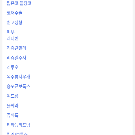
짧은코 들창코
코재수술
휜코성형
피부
레티젠
리쥬란힐러
리쥬얼주사
리투오
목주름지우개
승모근보톡스
여드름
울쎄라
쥬베룩
티타늄리프팅
필러/보톡스