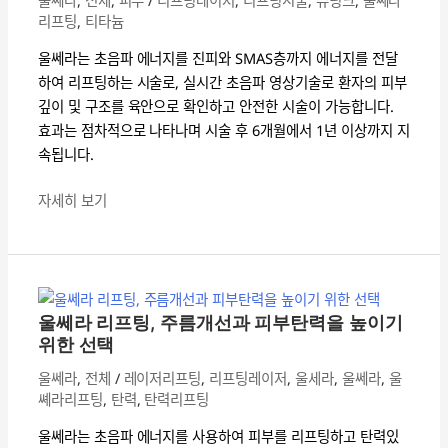
프
리프팅
,
티타늄
팅
으
울쎄라는 초음파 에너지를 진피와 SMAS층까지 에너지를 전달
로
하여 리프팅하는 시술로, 실시간 초음파 영상기술로 환자의 피부
탄
깊이 및 구조를 육안으로 확인하고 안전한 시술이 가능합니다.
력
효과는 점차적으로 나타나며 시술 후 6개월에서 1년 이상까지 지
증
속됩니다.
진
효
자세히 보기
과
UP!
울
쎄
라
울쎄라 리프팅, 주름개선과 피부탄력을 높이기
리
위한 선택
프
울쎄라
,
전체
/
레이저리프팅
,
리프팅레이저
,
울세라
,
울쎄라
,
울
팅,
쎼라리프팅
,
탄력
,
탄력리프팅
주
름
울쎄라는 초음파 에너지를 사용하여 피부를 리프팅하고 탄력있