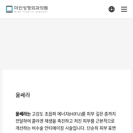
Skip
to
content
울쎄라
울쎄라는
고강도 초음파 에너지(HIFU)를 피부 깊은 층까지
전달하여 콜라겐 재생을 촉진하고 처진 피부를 근본적으로
개선하는 비수술 안티에이징 시술입니다. 단순히 피부 표면