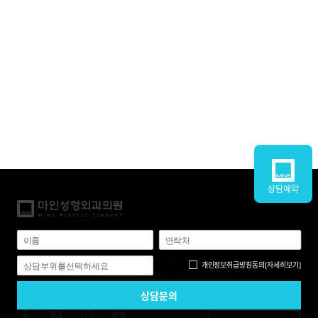
상담예약
개인정보 처리 방침
|
이용약관
|
사이트맵
| 쿠키 정책
의료기관 : 마인성형외과의원 대표 : 이성욱 사업자등록번호 : 211-09-51081
개인정보취급방침
동의
[자세히보기]
상담부위를선택하세요
Copyright ⓒ 2023 MINE PLASTIC SURGERY ALL RIGHTS RESERVED