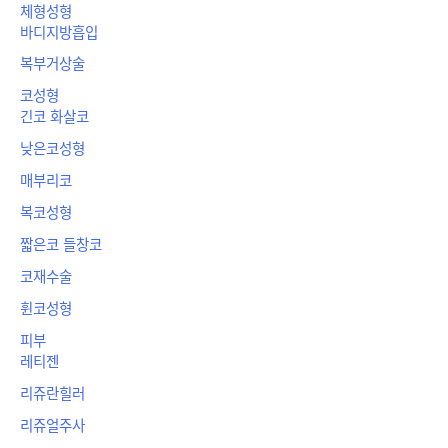
체형성형
바디지방흡입
복부거상술
코성형
긴코 화살코
낮은코성형
매부리코
복코성형
짧은코 들창코
코재수술
휜코성형
피부
레티젠
리쥬란힐러
리쥬얼주사