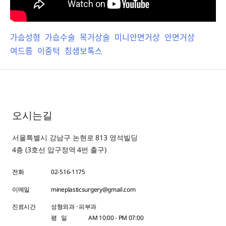
가슴성형
가슴수술
목거상술
미니안면거상
안면거상
여드름
이중턱
침샘보톡스
오시는길
서울특별시 강남구 논현로 813 영석빌딩
4층 (3호선 압구정역 4번 출구)
전화
02-516-1175
이메일
mineplasticsurgery@gmail.com
진료시간
성형외과 · 피부과
평 일
AM 10:00 - PM 07:00