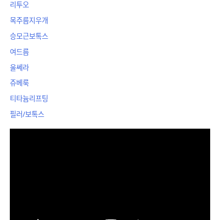
리투오
목주름지우개
승모근보톡스
여드름
울쎄라
쥬베룩
티타늄리프팅
필러/보톡스