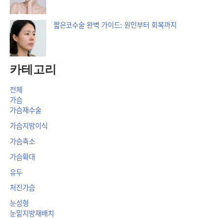
짧은코수술 완벽 가이드: 원인부터 회복까지
카테고리
전체
가슴
가슴재수술
가슴지방이식
가슴축소
가슴확대
유두
처진가슴
눈성형
눈밑지방재배치