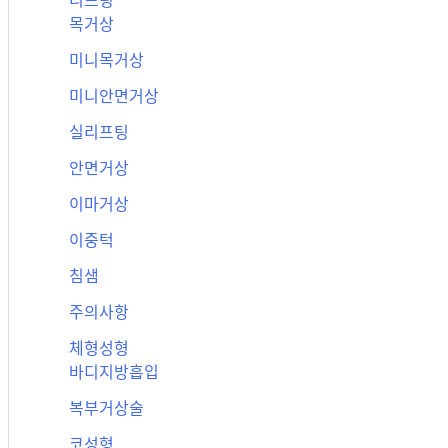
리프팅
목거상
미니목거상
미니안면거상
실리프팅
안면거상
이마거상
이중턱
침샘
주의사항
체형성형
바디지방흡입
복부거상술
코성형