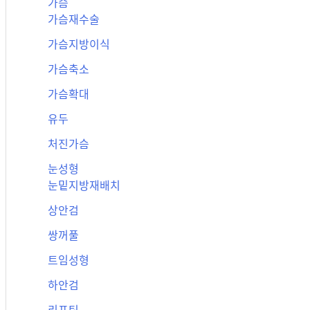
가슴
가슴재수술
가슴지방이식
가슴축소
가슴확대
유두
처진가슴
눈성형
눈밑지방재배치
상안검
쌍꺼풀
트임성형
하안검