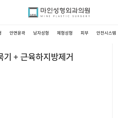
형
안면윤곽
남자성형
체형성형
피부
안전시스템
묶기 + 근육하지방제거