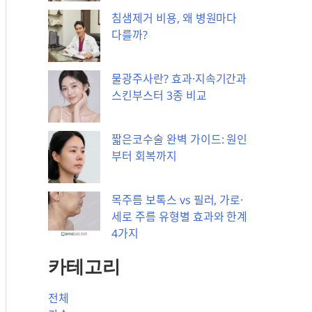
침샘제거 비용, 왜 병원마다
다를까?
물광주사란? 효과·지속기간과
스킨부스터 3종 비교
짧은코수술 완벽 가이드: 원인
부터 회복까지
목주름 보톡스 vs 필러, 가로·
세로 주름 유형별 효과와 한계
4가지
카테고리
전체