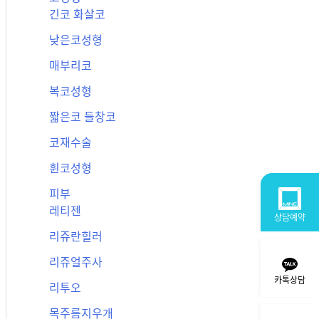
긴코 화살코
낮은코성형
매부리코
복코성형
짧은코 들창코
코재수술
휜코성형
피부
레티젠
상담예약
리쥬란힐러
리쥬얼주사
카톡상담
리투오
목주름지우개