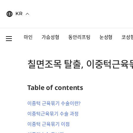
Skip
to
KR
content
마인
가슴성형
동안리프팅
눈성형
코성
칠면조목 탈출, 이중턱근육
Table of contents
이중턱 근육묶기 수술이란?
이중턱근육묶기 수술 과정
​이중턱 근육묶기 이점