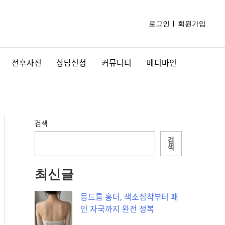
로그인
회원가입
전후사진
상담신청
커뮤니티
메디마인
검색
검
색
최신글
등드름 흉터, 색소침착부터 패
인 자국까지 완전 정복