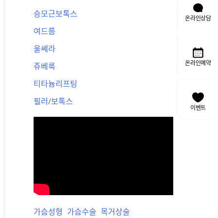
승모근보톡스
온라인상담
여드름
울쎄라
온라인예약
쥬베룩
티타늄리프팅
필러/보톡스
이벤트
가슴성형
가슴수술
목거상술