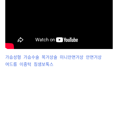
가슴성형
가슴수술
목거상술
미니안면거상
안면거상
여드름
이중턱
침샘보톡스