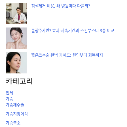
침샘제거 비용, 왜 병원마다 다를까?
물광주사란? 효과·지속기간과 스킨부스터 3종 비교
짧은코수술 완벽 가이드: 원인부터 회복까지
카테고리
전체
가슴
가슴재수술
가슴지방이식
가슴축소