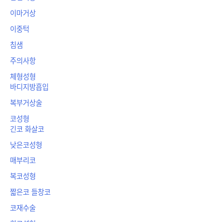
이마거상
이중턱
침샘
주의사항
체형성형
바디지방흡입
복부거상술
코성형
긴코 화살코
낮은코성형
매부리코
복코성형
짧은코 들창코
코재수술