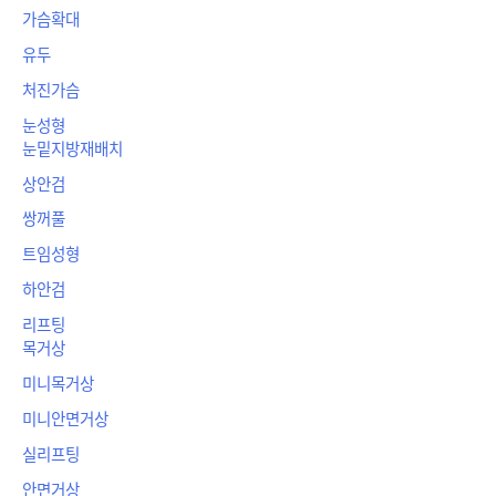
가슴확대
유두
처진가슴
눈성형
눈밑지방재배치
상안검
쌍꺼풀
트임성형
하안검
리프팅
목거상
미니목거상
미니안면거상
실리프팅
안면거상