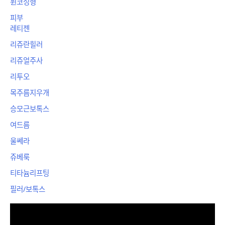
휜코성형
피부
레티젠
리쥬란힐러
리쥬얼주사
리투오
목주름지우개
승모근보톡스
여드름
울쎄라
쥬베룩
티타늄리프팅
필러/보톡스