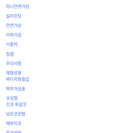
미니안면거상
실리프팅
안면거상
이마거상
이중턱
침샘
주의사항
체형성형
바디지방흡입
복부거상술
코성형
긴코 화살코
낮은코성형
매부리코
복코성형