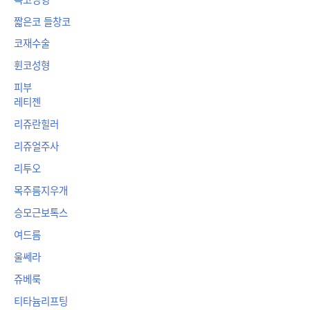
짧은코 들창코
코재수술
휜코성형
피부
레티젠
리쥬란힐러
리쥬얼주사
리투오
목주름지우개
승모근보톡스
여드름
울쎄라
쥬베룩
티타늄리프팅