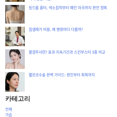
등드름 흉터, 색소침착부터 패인 자국까지 완전 정복
침샘제거 비용, 왜 병원마다 다를까?
물광주사란? 효과·지속기간과 스킨부스터 3종 비교
짧은코수술 완벽 가이드: 원인부터 회복까지
카테고리
전체
가슴