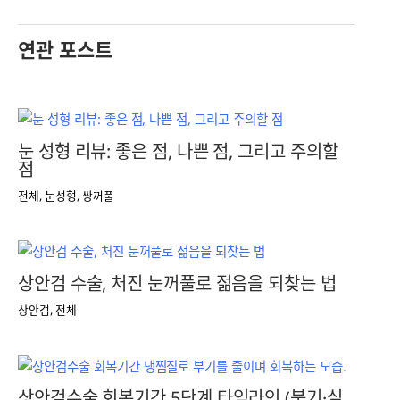
연관 포스트
눈 성형 리뷰: 좋은 점, 나쁜 점, 그리고 주의할
점
전체
,
눈성형
,
쌍꺼풀
상안검 수술, 처진 눈꺼풀로 젊음을 되찾는 법
상안검
,
전체
상안검수술 회복기간 5단계 타임라인 (붓기·실