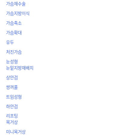
가슴재수술
가슴지방이식
가슴축소
가슴확대
유두
처진가슴
눈성형
눈밑지방재배치
상안검
쌍꺼풀
트임성형
하안검
리프팅
목거상
미니목거상