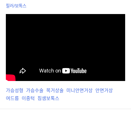
필러/보톡스
가슴성형
가슴수술
목거상술
미니안면거상
안면거상
여드름
이중턱
침샘보톡스