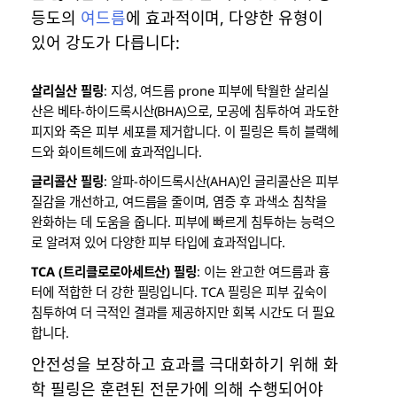
등도의
여드름
에 효과적이며, 다양한 유형이
있어 강도가 다릅니다:
살리실산 필링
: 지성, 여드름 prone 피부에 탁월한 살리실
산은 베타-하이드록시산(BHA)으로, 모공에 침투하여 과도한
피지와 죽은 피부 세포를 제거합니다. 이 필링은 특히 블랙헤
드와 화이트헤드에 효과적입니다.
글리콜산 필링
: 알파-하이드록시산(AHA)인 글리콜산은 피부
질감을 개선하고, 여드름을 줄이며, 염증 후 과색소 침착을
완화하는 데 도움을 줍니다. 피부에 빠르게 침투하는 능력으
로 알려져 있어 다양한 피부 타입에 효과적입니다.
TCA (트리클로로아세트산) 필링
: 이는 완고한 여드름과 흉
터에 적합한 더 강한 필링입니다. TCA 필링은 피부 깊숙이
침투하여 더 극적인 결과를 제공하지만 회복 시간도 더 필요
합니다.
안전성을 보장하고 효과를 극대화하기 위해 화
학 필링은 훈련된 전문가에 의해 수행되어야