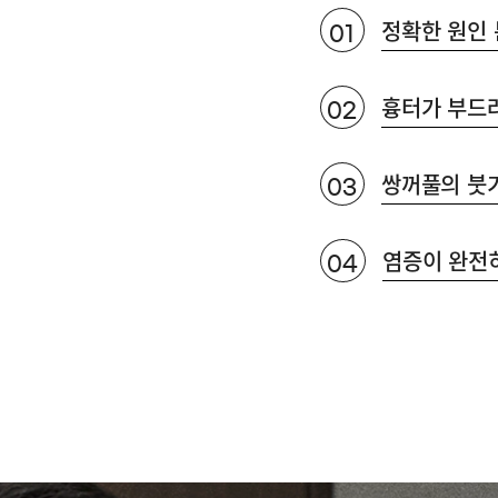
정확한 원인 
01
흉터가 부드
02
쌍꺼풀의 붓
03
염증이 완전
04