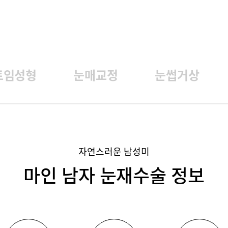
트임성형
눈매교정
눈썹거상
자연스러운 남성미
마인 남자 눈재수술 정보